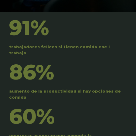
91%
trabajadores felices si tienen comida ene l
trabajo
86%
aumento de la productividad si hay opciones de
comida
60%
empresas aseguran que aumenta la