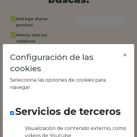
Entrega diaria
puntual
Menús diarios
rotativos
Cambio de menú
×
Configuración de las
semanalmente
cookies
Factura única
Acceso individual
Selecciona las opciones de cookies para
empleados
navegar.
Opción de catering
Panel de control
Servicios de terceros
RR.HH
Compatible con
equipos híbridos
Visualización de contenido externo, como
vídeos de Youtube