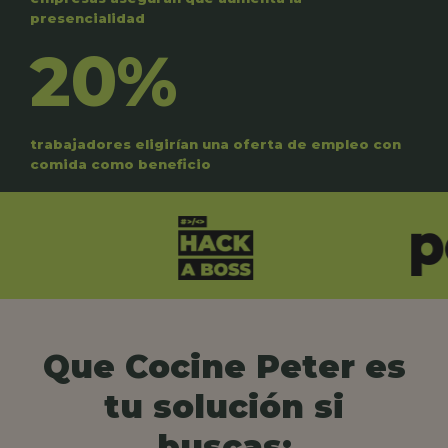
presencialidad
20%
trabajadores eligirían una oferta de empleo con
comida como beneficio
Que Cocine Peter es
tu solución si
buscas: