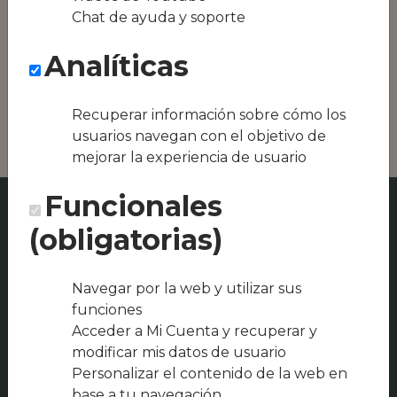
Conseguimos la
Chat de ayuda y soporte
oferta local de tu
zona, como podría
Analíticas
ser Montserrat
Rivas Castro o
Burger Bar Xaniño
Recuperar información sobre cómo los
usuarios navegan con el objetivo de
mejorar la experiencia de usuario
Funcionales
(obligatorias)
Navegar por la web y utilizar sus
funciones
Acceder a Mi Cuenta y recuperar y
modificar mis datos de usuario
Personalizar el contenido de la web en
base a tu navegación