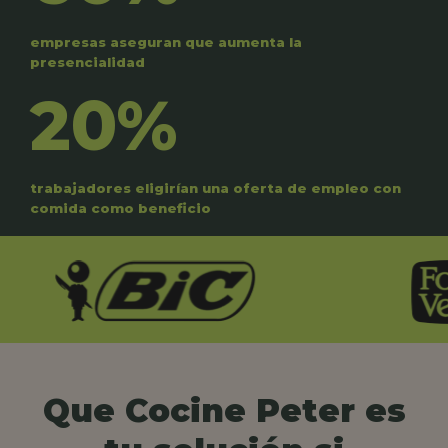
empresas aseguran que aumenta la
presencialidad
20%
trabajadores eligirían una oferta de empleo con
comida como beneficio
Que Cocine Peter es