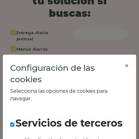
tu solución si
buscas:
Entrega diaria
puntual
Menús diarios
rotativos
×
Configuración de las
Cambio de menú
semanalmente
cookies
Factura única
Selecciona las opciones de cookies para
Acceso individual
navegar.
empleados
Opción de catering
Servicios de terceros
Panel de control
RR.HH
Compatible con