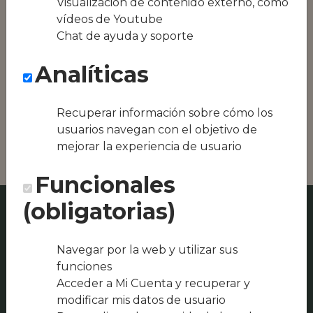
Visualización de contenido externo, como
equipos híbridos
vídeos de Youtube
Chat de ayuda y soporte
Conseguimos la
oferta local de tu
Analíticas
zona, como podría
ser Restaurant
Masía Cervelló o
Recuperar información sobre cómo los
Restaurant
Amarena
usuarios navegan con el objetivo de
mejorar la experiencia de usuario
Funcionales
(obligatorias)
Navegar por la web y utilizar sus
funciones
Acceder a Mi Cuenta y recuperar y
modificar mis datos de usuario