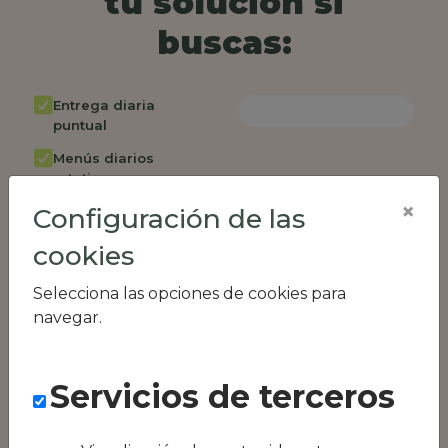
tu solución si
buscas:
Entrega diaria
puntual
Menús diarios
rotativos
×
Configuración de las
Cambio de menú
semanalmente
cookies
Factura única
Selecciona las opciones de cookies para
Acceso individual
navegar.
empleados
Opción de catering
Servicios de terceros
Panel de control
RR.HH
Compatible con