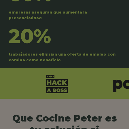
empresas aseguran que aumenta la
presencialidad
20%
trabajadores eligirían una oferta de empleo con
comida como beneficio
Que Cocine Peter es