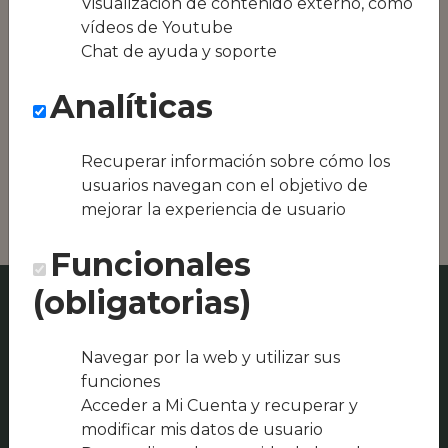
Visualización de contenido externo, como
equipos híbridos
vídeos de Youtube
Chat de ayuda y soporte
Conseguimos la
oferta local de tu
Analíticas
zona, como podría
ser El Griin
Restaurante o
Recuperar información sobre cómo los
Restaurante
Albocado
usuarios navegan con el objetivo de
mejorar la experiencia de usuario
Funcionales
(obligatorias)
Navegar por la web y utilizar sus
funciones
Acceder a Mi Cuenta y recuperar y
modificar mis datos de usuario