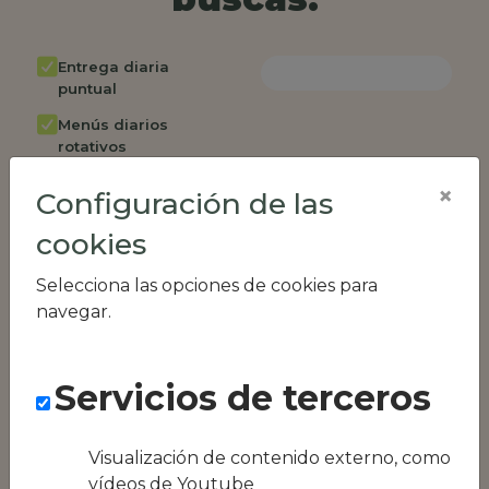
Entrega diaria
puntual
Menús diarios
rotativos
Cambio de menú
×
Configuración de las
semanalmente
cookies
Factura única
Acceso individual
Selecciona las opciones de cookies para
empleados
navegar.
Opción de catering
Panel de control
Servicios de terceros
RR.HH
Compatible con
equipos híbridos
Visualización de contenido externo, como
vídeos de Youtube