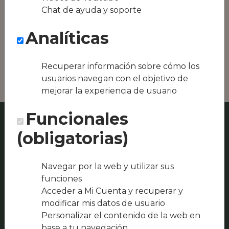
Conseguimos la
Chat de ayuda y soporte
oferta local de tu
zona, como podría
Analíticas
ser Mesón Herrador
o Restaurante La
Vicaría
Recuperar información sobre cómo los
usuarios navegan con el objetivo de
mejorar la experiencia de usuario
Funcionales
(obligatorias)
Navegar por la web y utilizar sus
funciones
Acceder a Mi Cuenta y recuperar y
modificar mis datos de usuario
Personalizar el contenido de la web en
base a tu navegación