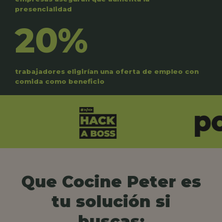
presencialidad
20%
trabajadores eligirían una oferta de empleo con
comida como beneficio
Que Cocine Peter es
tu solución si
buscas: