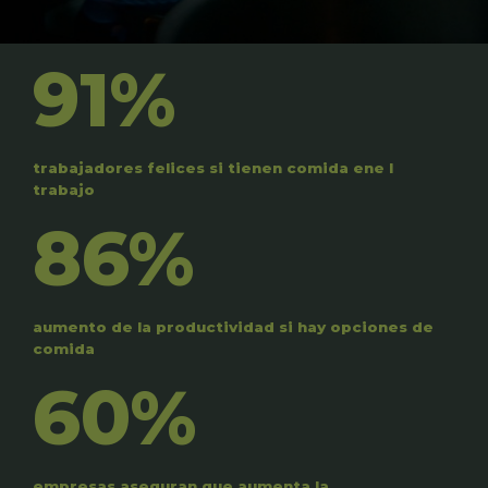
91%
trabajadores felices si tienen comida ene l
trabajo
86%
aumento de la productividad si hay opciones de
comida
60%
empresas aseguran que aumenta la