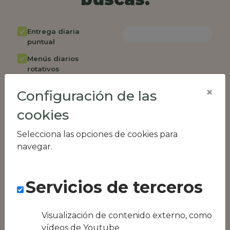
Entrega diaria
puntual
Menús diarios
rotativos
Cambio de menú
×
Configuración de las
semanalmente
cookies
Factura única
Acceso individual
Selecciona las opciones de cookies para
empleados
navegar.
Opción de catering
Panel de control
Servicios de terceros
RR.HH
Compatible con
equipos híbridos
Visualización de contenido externo, como
vídeos de Youtube