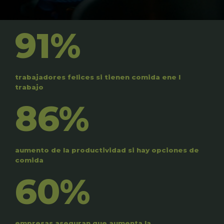
91%
trabajadores felices si tienen comida ene l
trabajo
86%
aumento de la productividad si hay opciones de
comida
60%
empresas aseguran que aumenta la