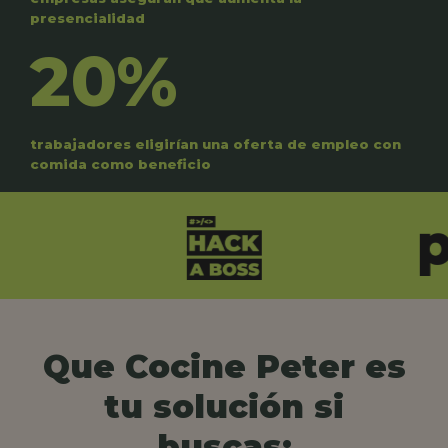
presencialidad
20%
trabajadores eligirían una oferta de empleo con
comida como beneficio
Que Cocine Peter es
tu solución si
buscas: