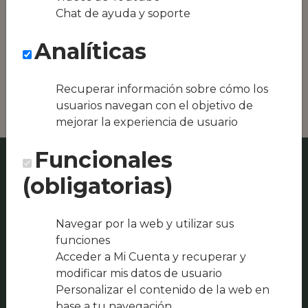
Conseguimos la
Chat de ayuda y soporte
oferta local de tu
zona, como podría
Analíticas
ser Alma Ezequiel
Montilla o
KonSentido fusión
Recuperar información sobre cómo los
usuarios navegan con el objetivo de
mejorar la experiencia de usuario
Funcionales
(obligatorias)
Navegar por la web y utilizar sus
funciones
Acceder a Mi Cuenta y recuperar y
modificar mis datos de usuario
Personalizar el contenido de la web en
base a tu navegación