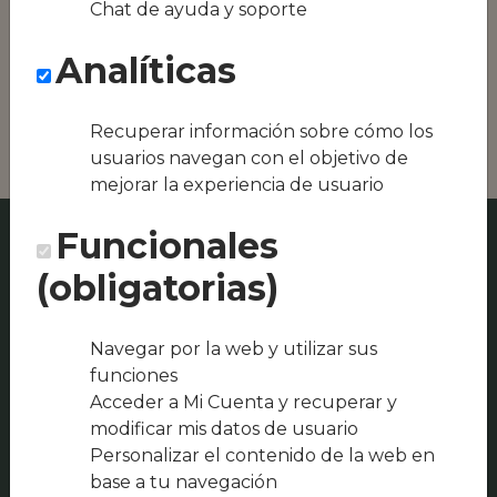
Chat de ayuda y soporte
Conseguimos la
oferta local de tu
Analíticas
zona, como podría
ser La Nuvola o
Restaurant Pati Blau
Recuperar información sobre cómo los
usuarios navegan con el objetivo de
mejorar la experiencia de usuario
Funcionales
(obligatorias)
Navegar por la web y utilizar sus
funciones
Acceder a Mi Cuenta y recuperar y
modificar mis datos de usuario
Personalizar el contenido de la web en
base a tu navegación