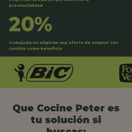
presencialidad
20%
trabajadores eligirían una oferta de empleo con
comida como beneficio
Que Cocine Peter es
tu solución si
buscas: