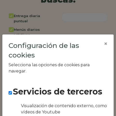
Entrega diaria
puntual
Menús diarios
rotativos
×
Configuración de las
Cambio de menú
semanalmente
cookies
Factura única
Selecciona las opciones de cookies para
Acceso individual
navegar.
empleados
Opción de catering
Servicios de terceros
Panel de control
RR.HH
Compatible con
Visualización de contenido externo, como
equipos híbridos
vídeos de Youtube