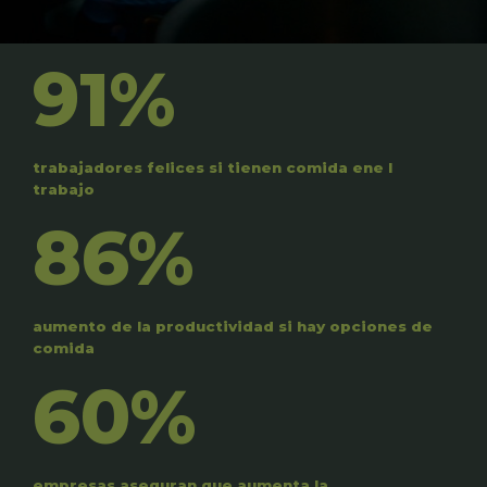
91%
trabajadores felices si tienen comida ene l
trabajo
86%
aumento de la productividad si hay opciones de
comida
60%
empresas aseguran que aumenta la