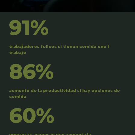
91%
trabajadores felices si tienen comida ene l
trabajo
86%
aumento de la productividad si hay opciones de
comida
60%
empresas aseguran que aumenta la