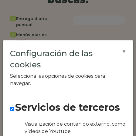
Entrega diaria
puntual
Menús diarios
rotativos
×
Configuración de las
Cambio de menú
semanalmente
cookies
Factura única
Selecciona las opciones de cookies para
Acceso individual
navegar.
empleados
Opción de catering
Servicios de terceros
Panel de control
RR.HH
Compatible con
Visualización de contenido externo, como
equipos híbridos
vídeos de Youtube