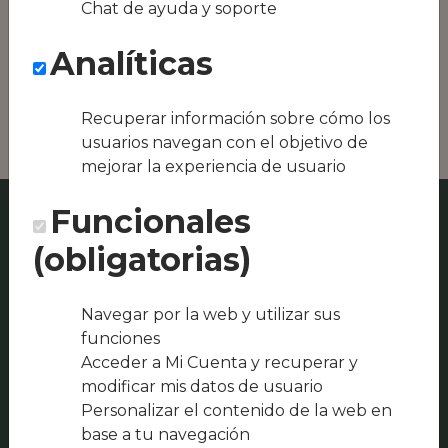
Chat de ayuda y soporte
Conseguimos la
oferta local de tu
Analíticas
zona, como podría
ser El Taco Perdut o
Reccapolis
Recuperar información sobre cómo los
usuarios navegan con el objetivo de
mejorar la experiencia de usuario
Funcionales
(obligatorias)
Navegar por la web y utilizar sus
funciones
Acceder a Mi Cuenta y recuperar y
modificar mis datos de usuario
Personalizar el contenido de la web en
base a tu navegación