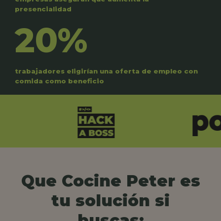
presencialidad
20%
trabajadores eligirían una oferta de empleo con
comida como beneficio
Que Cocine Peter es
tu solución si
buscas: