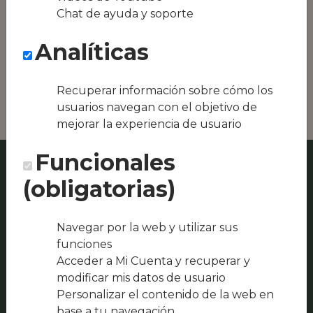
Conseguimos la
Chat de ayuda y soporte
oferta local de tu
zona, como podría
Analíticas
ser Casa Pachá ( A
de Naty) o La
Droguería
Recuperar información sobre cómo los
usuarios navegan con el objetivo de
mejorar la experiencia de usuario
Funcionales
(obligatorias)
Navegar por la web y utilizar sus
funciones
Acceder a Mi Cuenta y recuperar y
modificar mis datos de usuario
Personalizar el contenido de la web en
base a tu navegación