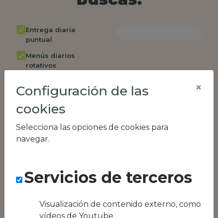
Entrega diaria
puntual
Menús diarios
rotativos
Cambio de menú
×
Configuración de las
semanalmente
cookies
Factura única
Acceso individual
Selecciona las opciones de cookies para
empleados
navegar.
Opción de catering
Panel de control
Servicios de terceros
RR.HH
Compatible con
equipos híbridos
Visualización de contenido externo, como
vídeos de Youtube