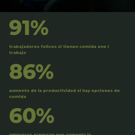
91%
trabajadores felices si tienen comida ene l
trabajo
86%
aumento de la productividad si hay opciones de
comida
60%
empresas aseguran que aumenta la