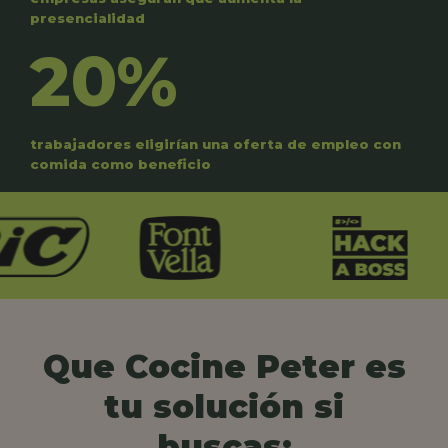
presencialidad
20%
trabajadores eligirían una oferta de empleo con
comida como beneficio
Que Cocine Peter es
tu solución si
buscas: