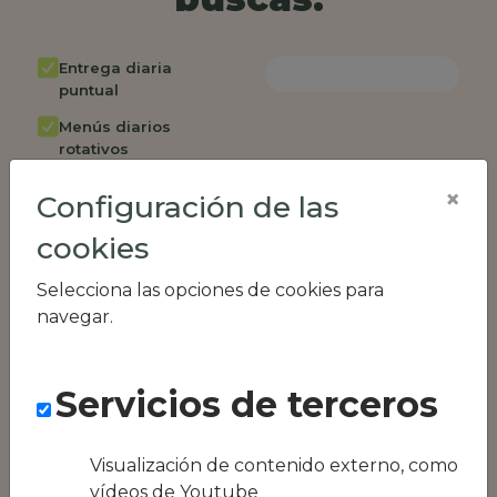
Entrega diaria
puntual
Menús diarios
rotativos
Cambio de menú
×
Configuración de las
semanalmente
cookies
Factura única
Acceso individual
Selecciona las opciones de cookies para
empleados
navegar.
Opción de catering
Panel de control
Servicios de terceros
RR.HH
Compatible con
equipos híbridos
Visualización de contenido externo, como
vídeos de Youtube