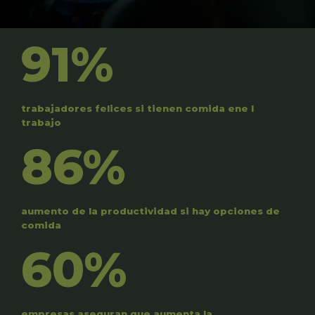
91%
trabajadores felices si tienen comida ene l
trabajo
86%
aumento de la productividad si hay opciones de
comida
60%
empresas aseguran que aumenta la