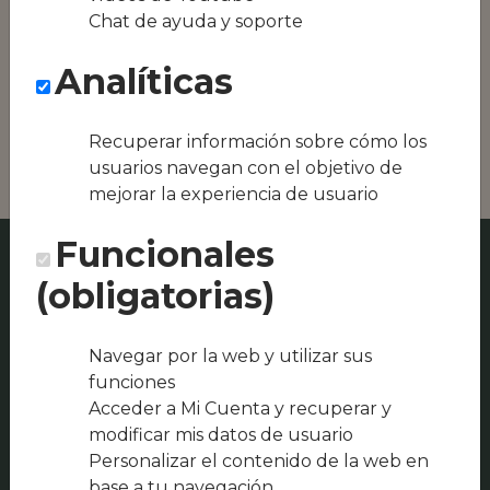
Conseguimos la
Chat de ayuda y soporte
oferta local de tu
zona, como podría
Analíticas
ser Noiam Ibiza o
Restaurante Aliño
Ibiza
Recuperar información sobre cómo los
usuarios navegan con el objetivo de
mejorar la experiencia de usuario
Funcionales
(obligatorias)
Navegar por la web y utilizar sus
funciones
Acceder a Mi Cuenta y recuperar y
modificar mis datos de usuario
Personalizar el contenido de la web en
base a tu navegación