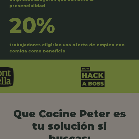
presencialidad
20%
trabajadores eligirían una oferta de empleo con
comida como beneficio
Que Cocine Peter es
tu solución si
buscas: