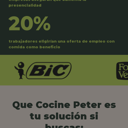
presencialidad
20%
trabajadores eligirían una oferta de empleo con
comida como beneficio
Que Cocine Peter es
tu solución si
buscas: