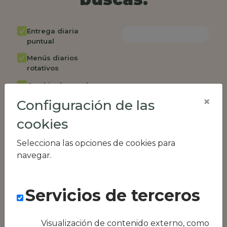
Entrega diaria
puntual
Menús diarios
rotativos
Cambio de menú
semanalmente
×
Configuración de las
Factura única
cookies
Acceso individual
empleados
Selecciona las opciones de cookies para
navegar.
Opción de catering
Panel de control
RR.HH
Servicios de terceros
Compatible con
equipos híbridos
Visualización de contenido externo, como