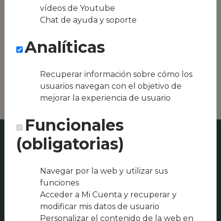
Conseguimos la
vídeos de Youtube
oferta local de tu
Chat de ayuda y soporte
zona, como podría
ser Restaurante
Analíticas
Valvanuz-
Trastevere o
SELAYA
Recuperar información sobre cómo los
HOSTELERIA SL
usuarios navegan con el objetivo de
mejorar la experiencia de usuario
Funcionales
(obligatorias)
Navegar por la web y utilizar sus
funciones
Acceder a Mi Cuenta y recuperar y
modificar mis datos de usuario
Personalizar el contenido de la web en