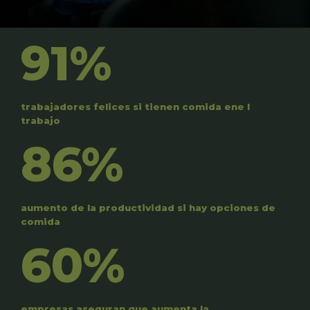
91%
trabajadores felices si tienen comida ene l
trabajo
86%
aumento de la productividad si hay opciones de
comida
60%
empresas aseguran que aumenta la