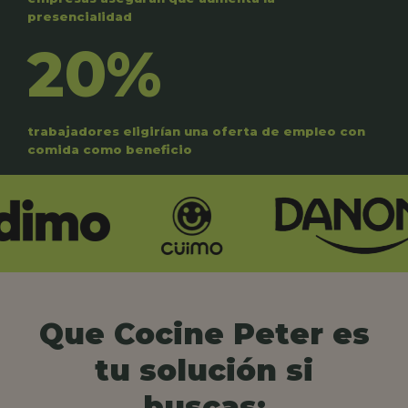
presencialidad
20%
trabajadores eligirían una oferta de empleo con
comida como beneficio
Que Cocine Peter es
tu solución si
buscas: