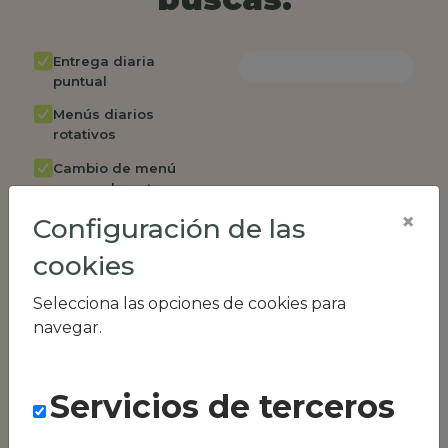
Entrega diaria
puntual
Menús diarios
rotativos
Cambio de menú
semanalmente
×
Configuración de las
Factura única
Acceso individual
cookies
empleados
Selecciona las opciones de cookies para
Opción de catering
navegar.
Panel de control
RR.HH
Servicios de terceros
Compatible con
equipos híbridos