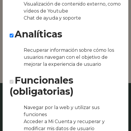
Conseguimos la
Visualización de contenido externo, como
oferta local de tu
vídeos de Youtube
zona, como podría
Chat de ayuda y soporte
ser Restaurante El
Racó de L'Avi de
Analíticas
Sentmenat o COR
DE BOU, fonda -
restaurante -
Recuperar información sobre cómo los
Sentmenat -
usuarios navegan con el objetivo de
Barcelona
mejorar la experiencia de usuario
Funcionales
(obligatorias)
Navegar por la web y utilizar sus
funciones
Acceder a Mi Cuenta y recuperar y
modificar mis datos de usuario