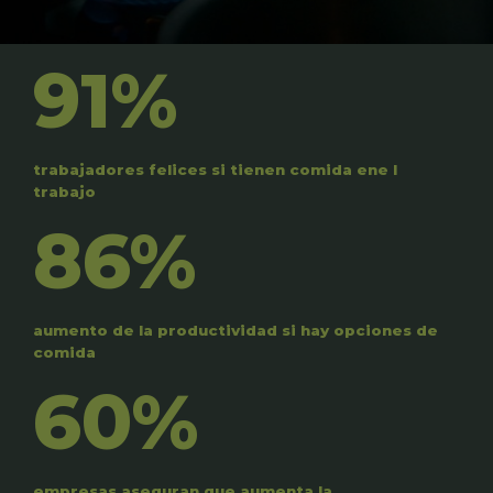
91%
trabajadores felices si tienen comida ene l
trabajo
86%
aumento de la productividad si hay opciones de
comida
60%
empresas aseguran que aumenta la