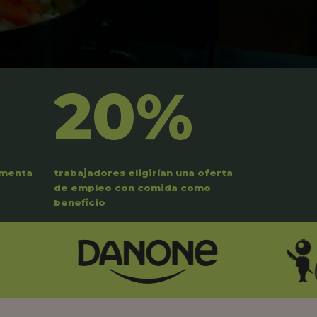
20%
umenta
trabajadores eligirían una oferta
de empleo con comida como
beneficio