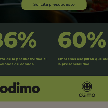
Solicita presupuesto
86%
60%
to de la productividad si
empresas aseguran que a
pciones de comida
la presencialidad