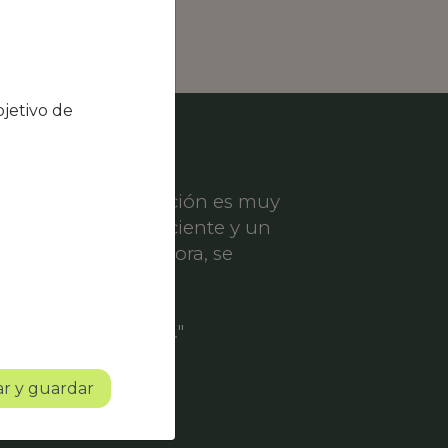
jetivo de
el nivel de satisfacción es muy
ece un servicio eficiente y un
er solicitud de mejora, se
ofesionalidad.
o con mucho futuro."
r y guardar