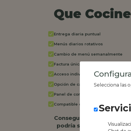
Que Cocine 
Entrega diaria puntual
Menús diarios rotativos
Cambio de menú semanalmente
Factura única
Configura
Acceso individual empleados
Opción de catering
Selecciona las 
Panel de control RR.HH
Compatible con equipos híbridos
Servic
Conseguimos la oferta loc
Visualiza
podría ser Restaurant El 