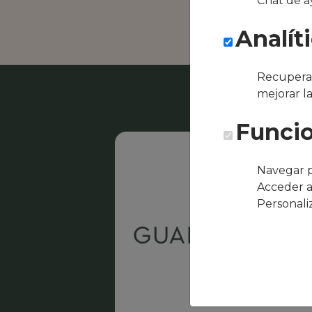
Chat de a
Casino El R
Analít
Recuperar
mejorar l
Funcio
Navegar p
Acceder a
Personali