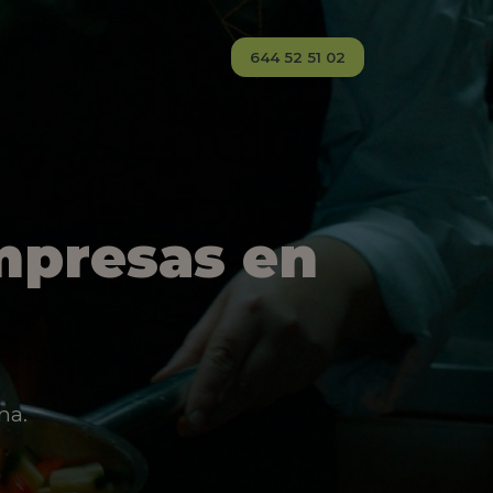
644 52 51 02
mpresas en
na.