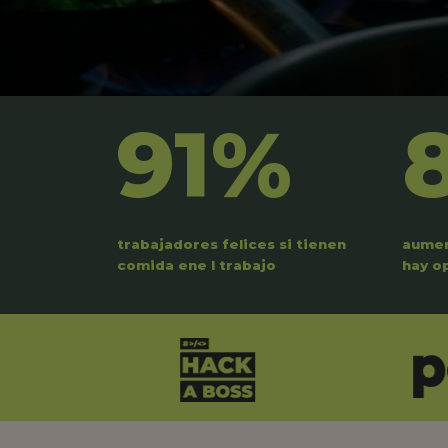
91%
trabajadores felices si tienen
aumen
comida ene l trabajo
hay o