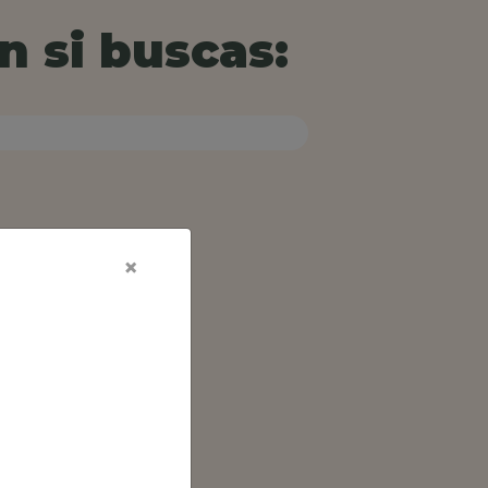
n si buscas:
×