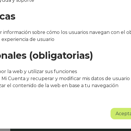
yuda y soporte
omani
icas
 información sobre cómo los usuarios navegan con el ob
a experiencia de usuario
nales (obligatorias)
"Después de varios meses con el servicio, 
bueno. El equipo de Que Cocine Peter ofr
or la web y utilizar sus funciones
trato excelente, siempre atentos a cualqui
 Mi Cuenta y recuperar y modificar mis datos de usuario
agradece su entusiasmo, dedicación y pr
zar el contenido de la web en base a tu navegación
Sin lugar a dudas se trata de un proyect
Albert Torné - HR Manager Guarro Casas
Acepta