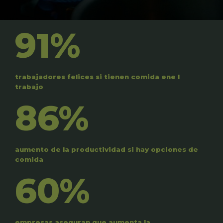
91%
trabajadores felices si tienen comida ene l
trabajo
86%
aumento de la productividad si hay opciones de
comida
60%
empresas aseguran que aumenta la