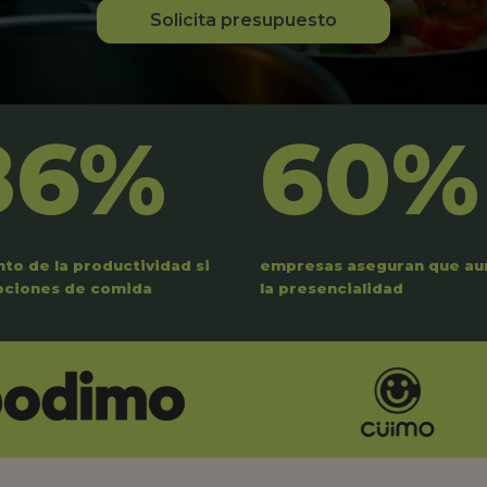
Solicita presupuesto
86%
60%
to de la productividad si
empresas aseguran que a
pciones de comida
la presencialidad