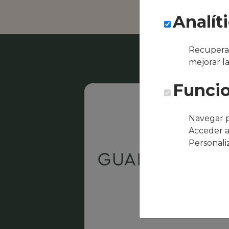
Analít
Recuperar
mejorar l
Funcio
Navegar p
Acceder a
Personali