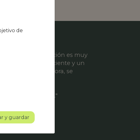
jetivo de
el nivel de satisfacción es muy
ece un servicio eficiente y un
er solicitud de mejora, se
ofesionalidad.
o con mucho futuro."
r y guardar