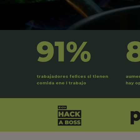
91%
trabajadores felices si tienen
aumen
comida ene l trabajo
hay o