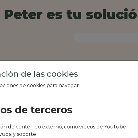
Peter es tu solució
ción de las cookies
opciones de cookies para navegar.
ios de terceros
al de tu zona, como
ción de contenido externo, como vídeos de Youtube
estaurante Mendiondo
yuda y soporte