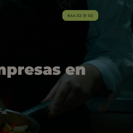
644 52 51 02
mpresas en
na.