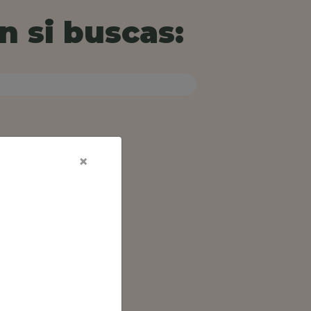
n si buscas:
×