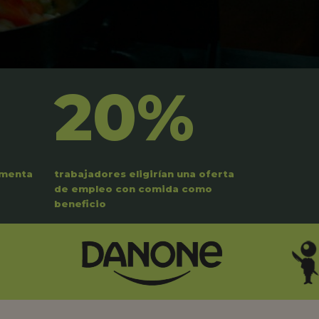
20%
umenta
trabajadores eligirían una oferta
de empleo con comida como
beneficio