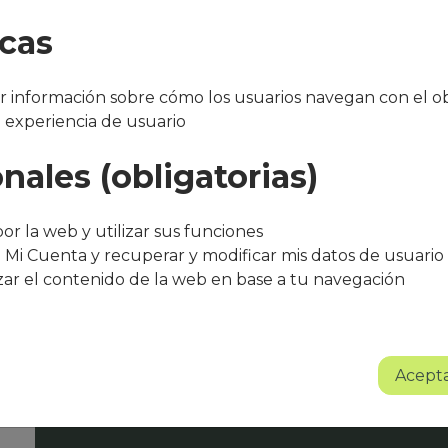
icas
 información sobre cómo los usuarios navegan con el ob
a experiencia de usuario
nales (obligatorias)
"Después de varios meses con el servicio, 
bueno. El equipo de Que Cocine Peter ofr
trato excelente, siempre atentos a cualqui
or la web y utilizar sus funciones
agradece su entusiasmo, dedicación y pr
 Mi Cuenta y recuperar y modificar mis datos de usuario
zar el contenido de la web en base a tu navegación
Sin lugar a dudas se trata de un proyect
Albert Torné - HR Manager Guarro Casas
Acepta