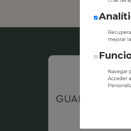
Chat de a
bulevar
Analít
Recuperar
mejorar l
Funcio
Navegar p
Acceder a
Personali