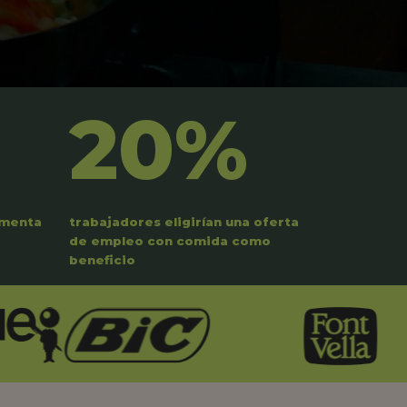
20%
umenta
trabajadores eligirían una oferta
de empleo con comida como
beneficio