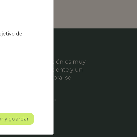
jetivo de
el nivel de satisfacción es muy
ece un servicio eficiente y un
er solicitud de mejora, se
ofesionalidad.
o con mucho futuro."
r y guardar