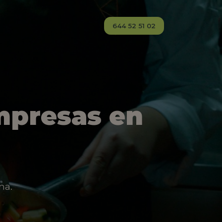
644 52 51 02
mpresas en
na.