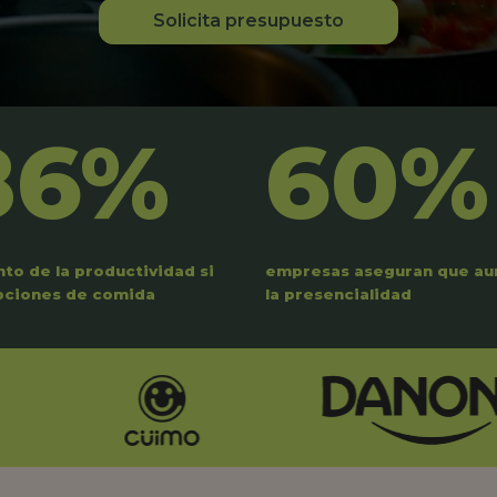
Solicita presupuesto
86%
60%
to de la productividad si
empresas aseguran que a
pciones de comida
la presencialidad