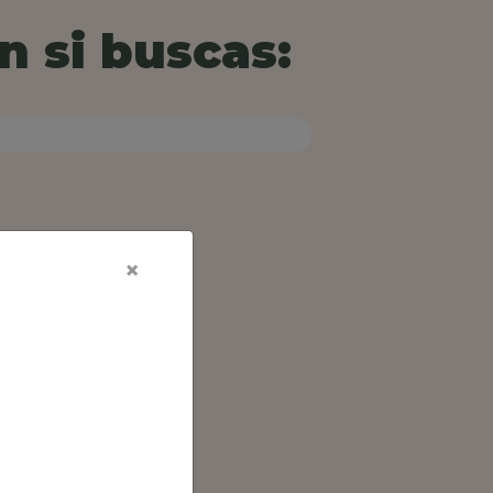
n si buscas:
×