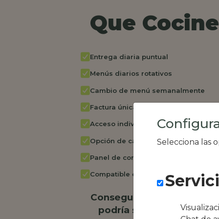
Que Cocine 
Entrega diaria puntual
Menús diarios rotativos
Cambio de menú semanalmente
Factura única
Configura
Acceso individual empleados
Opción de catering
Selecciona las 
Panel de control RR.HH
Compatible con equipos híbridos
Servic
Conseguimos la oferta loc
Visualiza
podría ser Lo Trull Resta