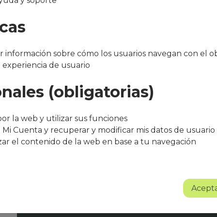
yuda y soporte
icas
 información sobre cómo los usuarios navegan con el ob
a experiencia de usuario
nales (obligatorias)
"Después de varios meses con el servicio, 
bueno. El equipo de Que Cocine Peter ofr
or la web y utilizar sus funciones
trato excelente, siempre atentos a cualqui
 Mi Cuenta y recuperar y modificar mis datos de usuario
agradece su entusiasmo, dedicación y pr
zar el contenido de la web en base a tu navegación
Sin lugar a dudas se trata de un proyect
Albert Torné - HR Manager Guarro Casas
Acepta