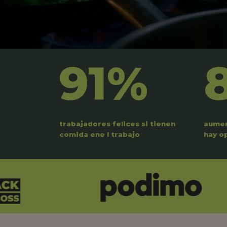
91%
trabajadores felices si tienen
aumen
comida ene l trabajo
hay o