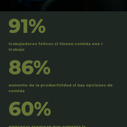
91%
trabajadores felices si tienen comida ene l
trabajo
86%
aumento de la productividad si hay opciones de
comida
60%
empresas aseguran que aumenta la