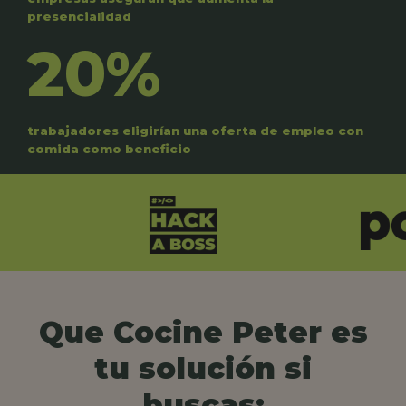
presencialidad
20%
trabajadores eligirían una oferta de empleo con
comida como beneficio
Que Cocine Peter es
tu solución si
buscas: