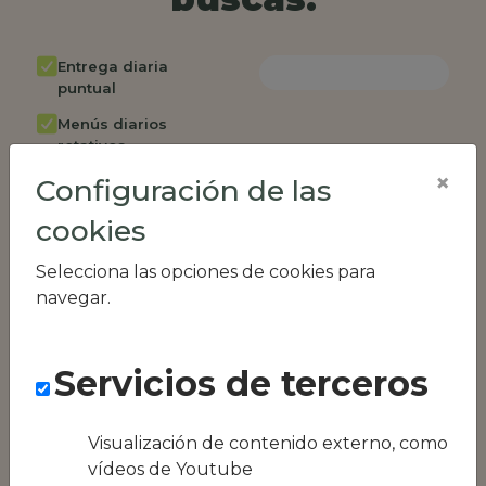
Entrega diaria
puntual
Menús diarios
rotativos
×
Configuración de las
Cambio de menú
semanalmente
cookies
Factura única
Selecciona las opciones de cookies para
Acceso individual
navegar.
empleados
Opción de catering
Servicios de terceros
Panel de control
RR.HH
Compatible con
Visualización de contenido externo, como
equipos híbridos
vídeos de Youtube