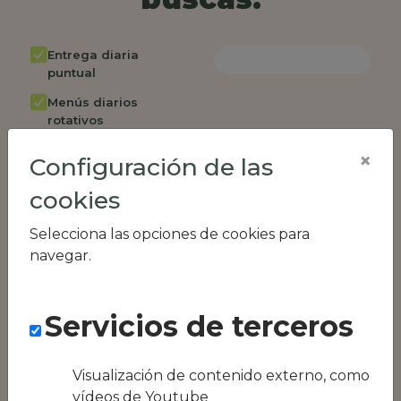
Entrega diaria
puntual
Menús diarios
rotativos
Cambio de menú
×
Configuración de las
semanalmente
cookies
Factura única
Acceso individual
Selecciona las opciones de cookies para
empleados
navegar.
Opción de catering
Panel de control
Servicios de terceros
RR.HH
Compatible con
equipos híbridos
Visualización de contenido externo, como
vídeos de Youtube