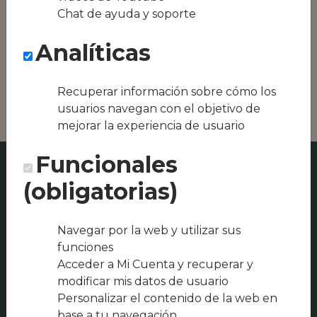
Conseguimos la
Chat de ayuda y soporte
oferta local de tu
zona, como podría
Analíticas
ser Bar Piscinas
Tales. o Bar
Restaurante Payma
Recuperar información sobre cómo los
usuarios navegan con el objetivo de
mejorar la experiencia de usuario
Funcionales
(obligatorias)
Navegar por la web y utilizar sus
funciones
Acceder a Mi Cuenta y recuperar y
modificar mis datos de usuario
Personalizar el contenido de la web en
base a tu navegación