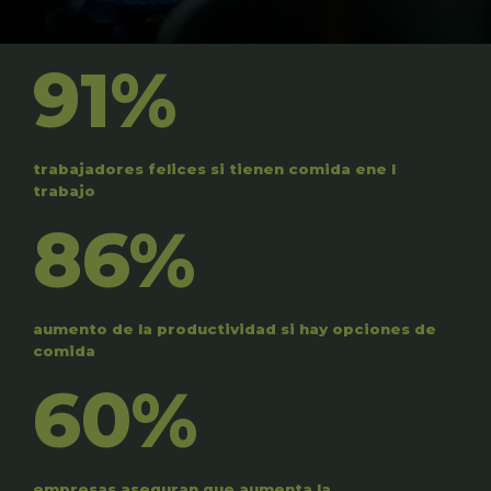
91%
trabajadores felices si tienen comida ene l
trabajo
86%
aumento de la productividad si hay opciones de
comida
60%
empresas aseguran que aumenta la