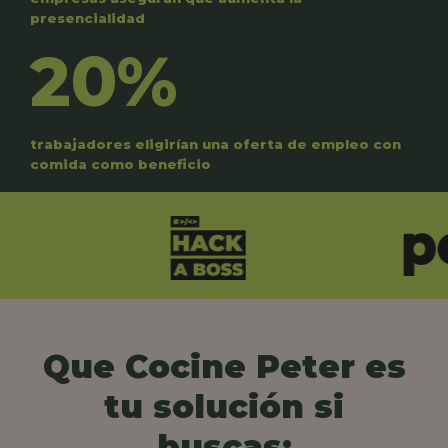
presencialidad
20%
trabajadores eligirían una oferta de empleo con
comida como beneficio
Que Cocine Peter es
tu solución si
buscas: