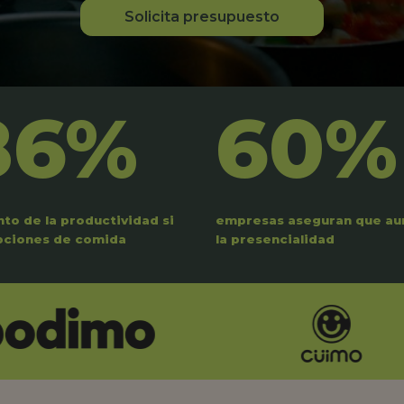
Solicita presupuesto
86%
60%
to de la productividad si
empresas aseguran que a
pciones de comida
la presencialidad