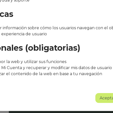
yuda y soporte
a
icas
 información sobre cómo los usuarios navegan con el ob
a experiencia de usuario
nales (obligatorias)
"Después de varios meses con el servicio, 
bueno. El equipo de Que Cocine Peter ofr
or la web y utilizar sus funciones
trato excelente, siempre atentos a cualqui
 Mi Cuenta y recuperar y modificar mis datos de usuario
agradece su entusiasmo, dedicación y pr
zar el contenido de la web en base a tu navegación
Sin lugar a dudas se trata de un proyect
Albert Torné - HR Manager Guarro Casas
Acepta