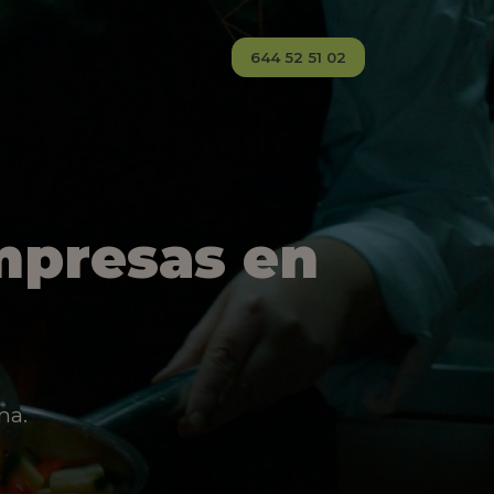
644 52 51 02
mpresas en
na.