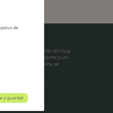
jetivo de
el nivel de satisfacción es muy
ece un servicio eficiente y un
er solicitud de mejora, se
ofesionalidad.
o con mucho futuro."
r y guardar