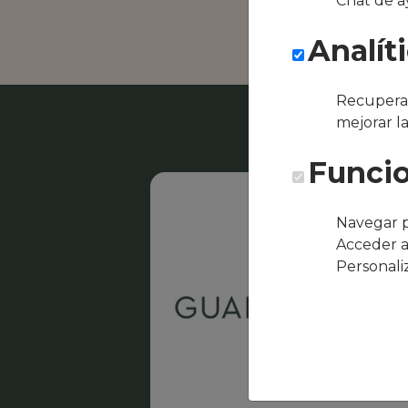
Chat de a
Almed
Analít
Recuperar
mejorar l
Funcio
Navegar p
Acceder a
Personali