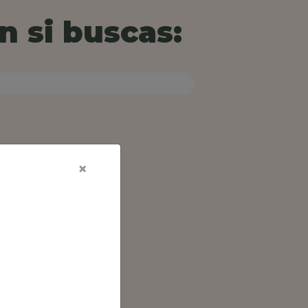
n si buscas:
×