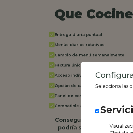
Que Cocine 
Entrega diaria puntual
Menús diarios rotativos
Cambio de menú semanalmente
Factura única
Configura
Acceso individual empleados
Opción de catering
Selecciona las 
Panel de control RR.HH
Compatible con equipos híbridos
Servic
Conseguimos la oferta loc
Visualiza
podría ser Acho tú Gastr