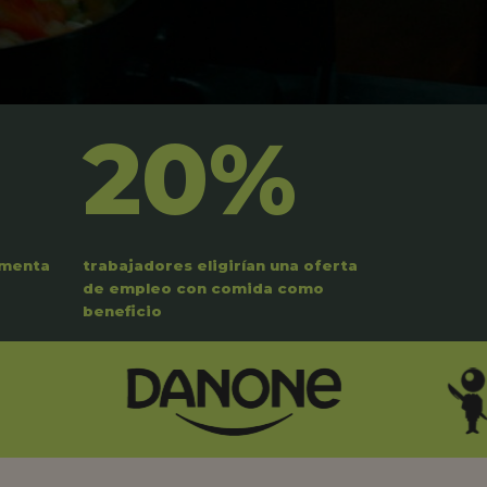
20%
umenta
trabajadores eligirían una oferta
de empleo con comida como
beneficio