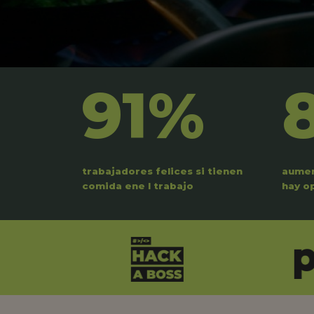
91%
trabajadores felices si tienen
aumen
comida ene l trabajo
hay o