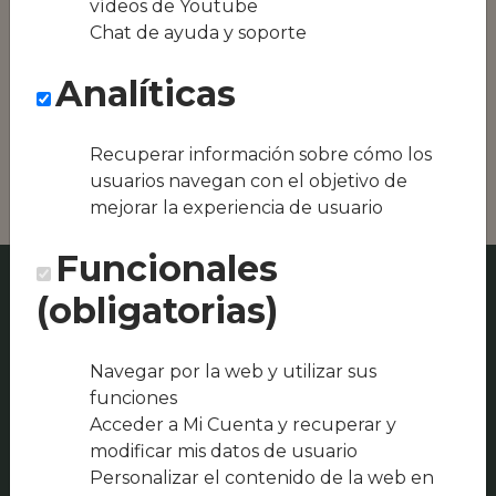
vídeos de Youtube
Conseguimos la
Chat de ayuda y soporte
oferta local de tu
zona, como podría
Analíticas
ser Restaurante La
Torreta de Beltrí o
Restaurante La
Leña
Recuperar información sobre cómo los
usuarios navegan con el objetivo de
mejorar la experiencia de usuario
Funcionales
(obligatorias)
Navegar por la web y utilizar sus
funciones
Acceder a Mi Cuenta y recuperar y
modificar mis datos de usuario
Personalizar el contenido de la web en