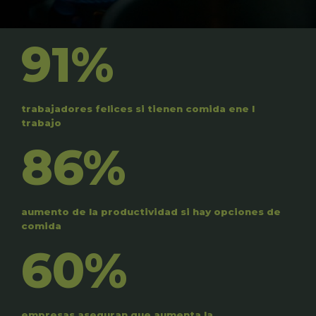
91%
trabajadores felices si tienen comida ene l
trabajo
86%
aumento de la productividad si hay opciones de
comida
60%
empresas aseguran que aumenta la