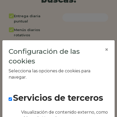
Entrega diaria
puntual
Menús diarios
rotativos
Cambio de menú
×
semanalmente
Configuración de las
Factura única
cookies
Acceso individual
Selecciona las opciones de cookies para
empleados
navegar.
Opción de catering
Panel de control
RR.HH
Servicios de terceros
Compatible con
equipos híbridos
Visualización de contenido externo, como