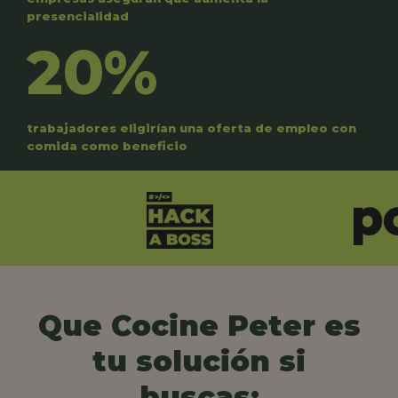
presencialidad
20%
trabajadores eligirían una oferta de empleo con
comida como beneficio
Que Cocine Peter es
tu solución si
buscas: