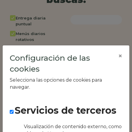
Entrega diaria
puntual
Menús diarios
rotativos
Cambio de menú
×
semanalmente
Configuración de las
Factura única
cookies
Acceso individual
Selecciona las opciones de cookies para
empleados
navegar.
Opción de catering
Panel de control
RR.HH
Servicios de terceros
Compatible con
equipos híbridos
Visualización de contenido externo, como