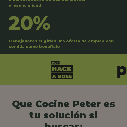
presencialidad
20%
trabajadores eligirían una oferta de empleo con
comida como beneficio
Que Cocine Peter es
tu solución si
buscas: