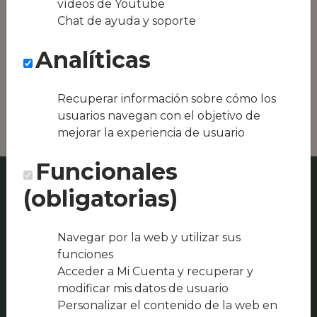
vídeos de Youtube
Conseguimos la
Chat de ayuda y soporte
oferta local de tu
zona, como podría
Analíticas
ser Café & Bar
Macondo o Malcriao
Restaurante |
Mérida
Recuperar información sobre cómo los
usuarios navegan con el objetivo de
mejorar la experiencia de usuario
Funcionales
(obligatorias)
Navegar por la web y utilizar sus
funciones
Acceder a Mi Cuenta y recuperar y
modificar mis datos de usuario
Personalizar el contenido de la web en