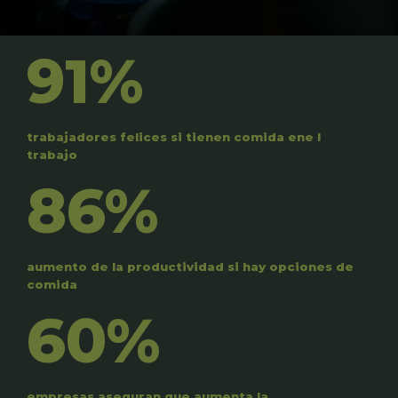
91%
trabajadores felices si tienen comida ene l
trabajo
86%
aumento de la productividad si hay opciones de
comida
60%
empresas aseguran que aumenta la