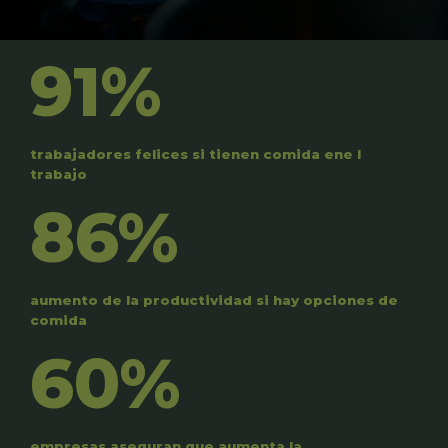
91%
trabajadores felices si tienen comida ene l
trabajo
86%
aumento de la productividad si hay opciones de
comida
60%
empresas aseguran que aumenta la