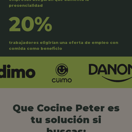
presencialidad
20%
trabajadores eligirían una oferta de empleo con
comida como beneficio
Que Cocine Peter es
tu solución si
buscas: