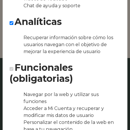
Conseguimos la
Chat de ayuda y soporte
oferta local de tu
zona, como podría
Analíticas
ser DOÑA LOLA o
Garrastatxu
txosna(taberna_restaurante)
Recuperar información sobre cómo los
usuarios navegan con el objetivo de
mejorar la experiencia de usuario
Funcionales
(obligatorias)
Navegar por la web y utilizar sus
funciones
Acceder a Mi Cuenta y recuperar y
modificar mis datos de usuario
Personalizar el contenido de la web en
base a tu navegación