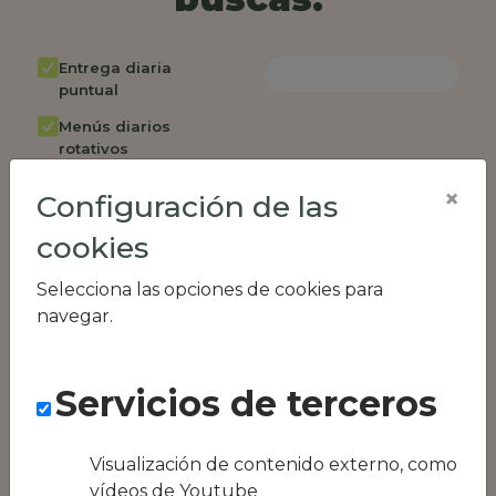
Entrega diaria
puntual
Menús diarios
rotativos
Cambio de menú
×
Configuración de las
semanalmente
cookies
Factura única
Acceso individual
Selecciona las opciones de cookies para
empleados
navegar.
Opción de catering
Panel de control
Servicios de terceros
RR.HH
Compatible con
equipos híbridos
Visualización de contenido externo, como
vídeos de Youtube