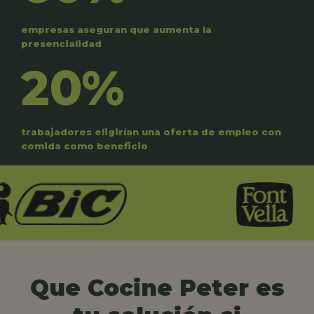
empresas aseguran que aumenta la
presencialidad
20%
trabajadores eligirían una oferta de empleo con
comida como beneficio
Que Cocine Peter es