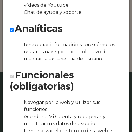
equipos híbridos
vídeos de Youtube
Chat de ayuda y soporte
Conseguimos la
oferta local de tu
Analíticas
zona, como podría
ser Sabor Brasa y
Leña o LA ESENCIA
Recuperar información sobre cómo los
RESTAURANTE
usuarios navegan con el objetivo de
mejorar la experiencia de usuario
Funcionales
(obligatorias)
Navegar por la web y utilizar sus
funciones
Acceder a Mi Cuenta y recuperar y
modificar mis datos de usuario
Personalizar el contenido de la web en