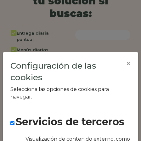
tu solución si
buscas:
Entrega diaria
puntual
Menús diarios
rotativos
×
Configuración de las
Cambio de menú
semanalmente
cookies
Factura única
Selecciona las opciones de cookies para
Acceso individual
navegar.
empleados
Opción de catering
Servicios de terceros
Panel de control
RR.HH
Visualización de contenido externo, como
Compatible con