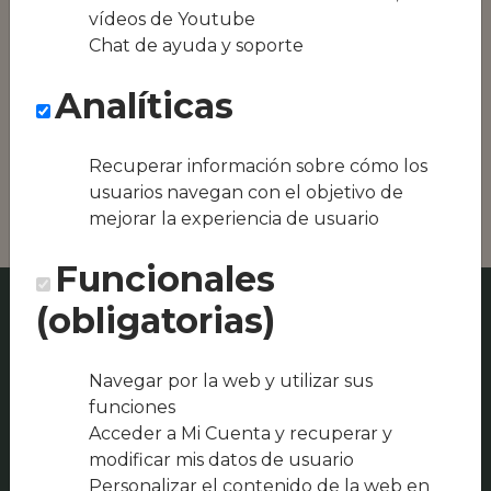
equipos híbridos
vídeos de Youtube
Chat de ayuda y soporte
Conseguimos la
oferta local de tu
Analíticas
zona, como podría
ser La Terraza del
Casino de la Union
Recuperar información sobre cómo los
o Asador Maribel
usuarios navegan con el objetivo de
mejorar la experiencia de usuario
Funcionales
(obligatorias)
Navegar por la web y utilizar sus
funciones
Acceder a Mi Cuenta y recuperar y
modificar mis datos de usuario
Personalizar el contenido de la web en