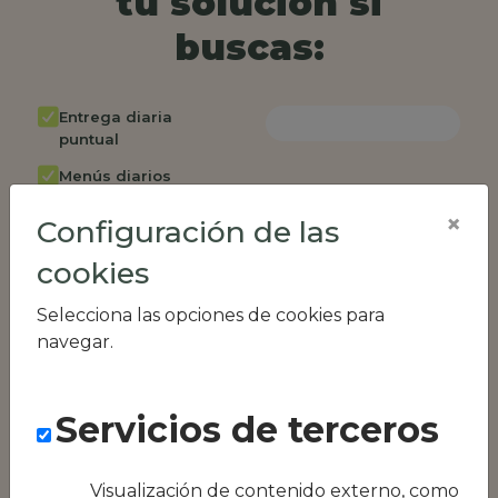
tu solución si
buscas:
Entrega diaria
puntual
Menús diarios
rotativos
×
Configuración de las
Cambio de menú
semanalmente
cookies
Factura única
Selecciona las opciones de cookies para
Acceso individual
navegar.
empleados
Opción de catering
Servicios de terceros
Panel de control
RR.HH
Visualización de contenido externo, como
Compatible con