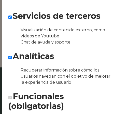
equipos híbridos
Servicios de terceros
Conseguimos la
oferta local de tu
zona, como podría
Visualización de contenido externo, como
ser El Redolí o
Sabores del Llosar
vídeos de Youtube
& MAS LA MARINA
Chat de ayuda y soporte
Gastronomía local
Analíticas
Recuperar información sobre cómo los
usuarios navegan con el objetivo de mejorar
la experiencia de usuario
Funcionales
(obligatorias)