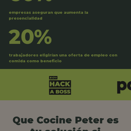
empresas aseguran que aumenta la
presencialidad
20%
trabajadores eligirían una oferta de empleo con
comida como beneficio
Que Cocine Peter es