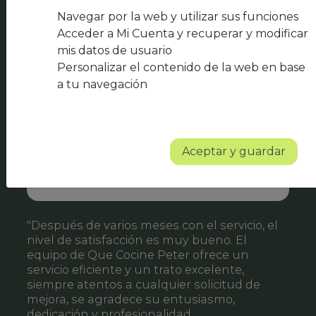
Navegar por la web y utilizar sus funciones
Acceder a Mi Cuenta y recuperar y modificar
mis datos de usuario
Personalizar el contenido de la web en base
a tu navegación
Aceptar y guardar
"Después de varios meses con el servicio, el
nivel de satisfacción es muy bueno. El
equipo de Que Cocine Peter ofrece un
servicio eficiente y un trato excelente,
m
siempre atentos a cualquier solicitud de
q
mejora, se agradece su entusiasmo,
dedicación y profesionalidad.