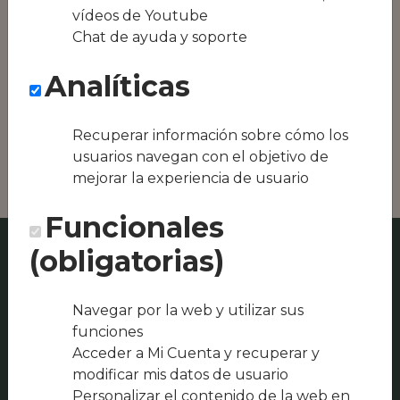
equipos híbridos
vídeos de Youtube
Chat de ayuda y soporte
Conseguimos la
oferta local de tu
Analíticas
zona, como podría
ser JC café bar o
Restaurante Casa
Recuperar información sobre cómo los
Lola
usuarios navegan con el objetivo de
mejorar la experiencia de usuario
Funcionales
(obligatorias)
Navegar por la web y utilizar sus
funciones
Acceder a Mi Cuenta y recuperar y
modificar mis datos de usuario
Personalizar el contenido de la web en