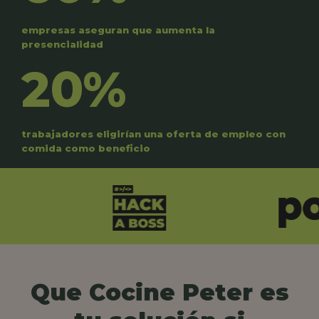
empresas aseguran que aumenta la
presencialidad
20%
trabajadores eligirían una oferta de empleo con
comida como beneficio
Que Cocine Peter es