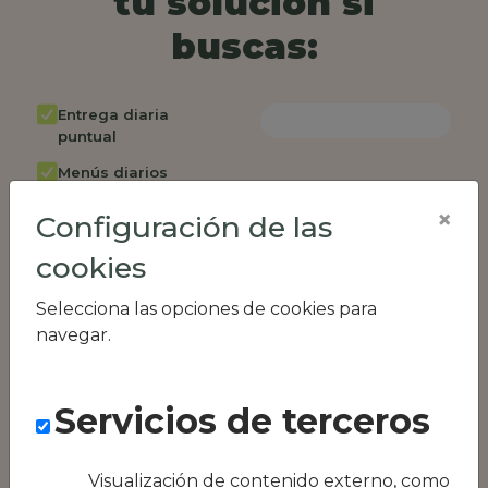
tu solución si
buscas:
Entrega diaria
puntual
Menús diarios
rotativos
×
Configuración de las
Cambio de menú
semanalmente
cookies
Factura única
Selecciona las opciones de cookies para
Acceso individual
navegar.
empleados
Opción de catering
Servicios de terceros
Panel de control
RR.HH
Visualización de contenido externo, como
Compatible con