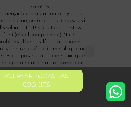
Plato único
l menjar bo. El meu company tenia
oïsses i jo no, però jo tenia 3 musclos i
lls solament 1. Però suficient. Estava
fred (el del company no). No és
roblema, l'he escalfat al microones,
rò ve en una safata de metall que no
 si es pot posar al microones, així que
e hagut de buscar un recipient per
der-ho escalfar. Seria interessant que
ACEPTAR TODAS LAS
s recipients fossin compostables i que
es poguessin posar al microones. O,
COOKIES
cara millor, que fossin reutilitzables.
nt de rebuig tira una mica enrere, la
veritat.