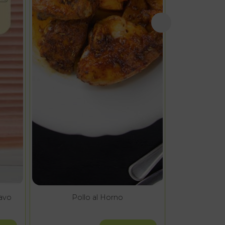
avo
Pollo al Horno
Lomo de a