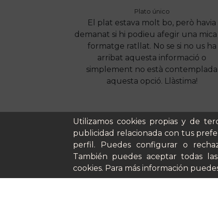
Plato único
El plat estava molt bo, però havia
demanat si hi podieu afegir una mica
formatge ratllat. No se si no us ha
arribat aquesta informació o
simplement no està contemplada
aquesta opció. Llàstima!
Utilizamos cookies propias y de ter
publicidad relacionada con tus prefe
perfil. Puedes configurar o rechaz
También puedes aceptar todas las
cookies. Para más información puedes