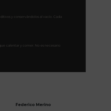
aditivos y conservándolos al vacío. Cada
s que calentar y comer. No es necesario
Federico Merino
Da