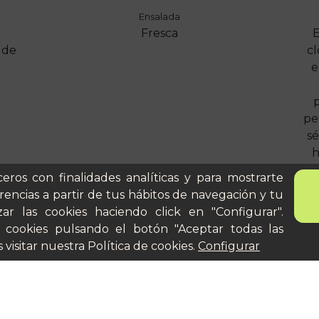
Ensalada
Fresca
E
 de
cl
e
p
pe
sé
h
po
ceros con finalidades analíticas y para mostrarte
el
rencias a partir de tus hábitos de navegación y tu
ar las cookies haciendo click en "Configurar".
en
 cookies pulsando el botón "Aceptar todas las
Ta
 visitar nuestra
Política de cookies
.
Configurar