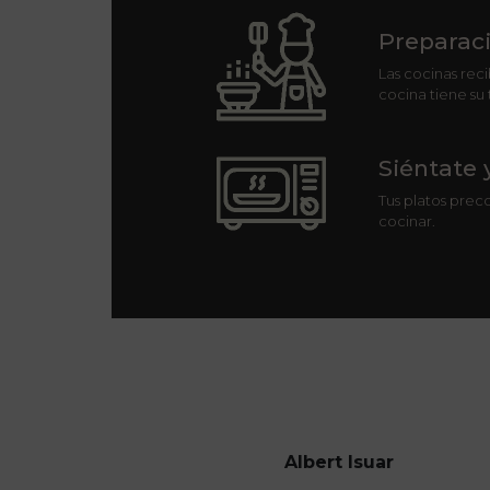
Preparaci
Las cocinas reci
cocina tiene su 
Siéntate 
Tus platos preco
cocinar.
Albert Isuar