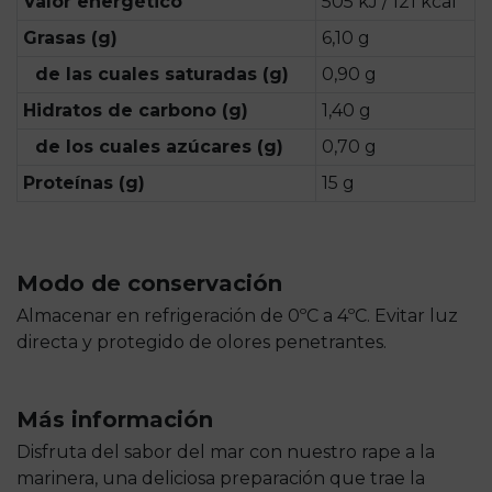
Valor energético
505 kJ / 121 kcal
Grasas (g)
6,10 g
de las cuales saturadas (g)
0,90 g
Hidratos de carbono (g)
1,40 g
de los cuales azúcares (g)
0,70 g
Proteínas (g)
15 g
Modo de conservación
Almacenar en refrigeración de 0ºC a 4ºC. Evitar luz
directa y protegido de olores penetrantes.
Más información
Disfruta del sabor del mar con nuestro rape a la
marinera, una deliciosa preparación que trae la