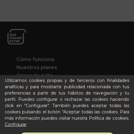
Cómo funciona
Nuestros planes
Casos de éxito
Utilizamos cookies propias y de terceros con finalidades
Soy un particular
analíticas y para mostrarte publicidad relacionada con tus
preferencias a partir de tus hábitos de navegación y tu
Quién es Peter
perfil. Puedes configurar o rechazar las cookies haciendo
click en "Configurar". También puedes aceptar todas las
Recursos / Blog
cookies pulsando el botón "Aceptar todas las cookies. Para
Cultura
más información puedes visitar nuestra
Política de cookies
.
Llámanos al 644 52 51 02
Configurar
Escríbenos al Whatsapp
12,95 €