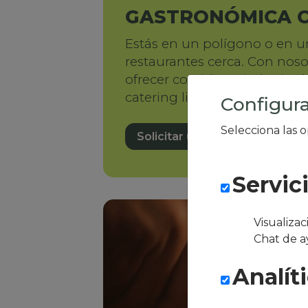
GASTRONÓMICA 
Estás en un polígono o en u
restaurantes cerca. Con nos
ofrecer comida variada sin 
catering limitado ni largas co
Configura
Selecciona las 
Solicitar una demo
Servic
Visualiza
Chat de a
Analít