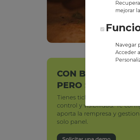
Recuperar
mejorar l
Funcio
Navegar p
Acceder a
Personali
CON BENEFICIOS 
PERO SIN UN SIS
Tienes tickets o subvencione
control y visibilidad. Te con
aporta la rempresa y gestio
solo panel.
Solicitar una demo