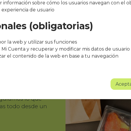
 información sobre cómo los usuarios navegan con el ob
beneficio sin instal
a experiencia de usuario
Solicitar una demo
nales (obligatorias)
or la web y utilizar sus funciones
 Mi Cuenta y recuperar y modificar mis datos de usuario
zar el contenido de la web en base a tu navegación
SOCIALES,
TEMA CLARO
Acepta
s, pero quieres
figuramos lo que
nas todo desde un