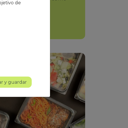
jetivo de
aciones ni líos.
r y guardar