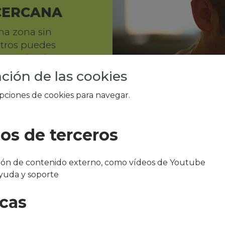
CERCANA
na zona sin
otros puedes
depender de
las.
ción de las cookies
opciones de cookies para navegar.
ios de terceros
ción de contenido externo, como vídeos de Youtube
SIN COMED
yuda y soporte
GANAS DE 
icas
Tu equipo come en 
quieres ofrecerles