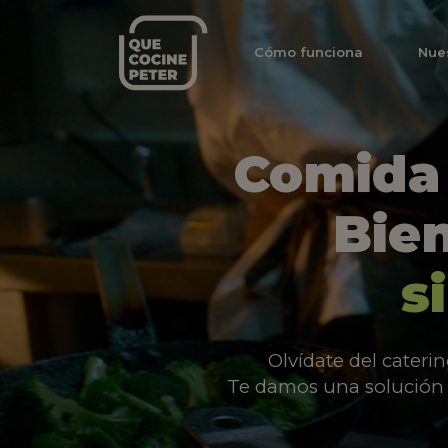
Cómo funciona
Nue
Comida 
Bien
s
Olvídate del cateri
Te damos una solución v