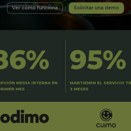
Ver cómo funciona
Solicitar una demo
86%
95%
PCIÓN MEDIA INTERNA EN
MANTIENEN EL SERVICIO T
PRIMER MES
3 MESES