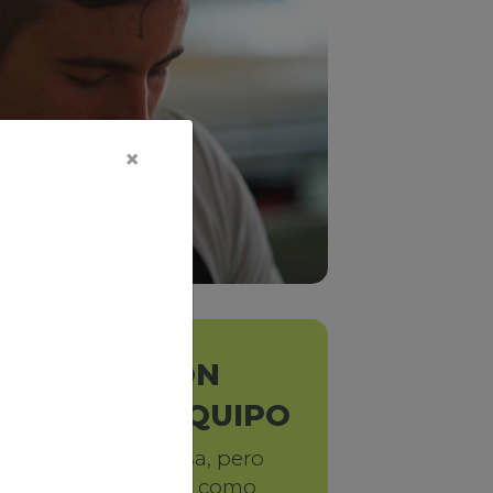
×
OR, PERO CON
CUIDAR AL EQUIPO
la oficina o en casa, pero
 algo mejor. Comida como