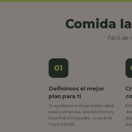
Comida la
Fácil de
01
Definimos el mejor
Cr
plan para ti
c
Te ayudamos a elegir el plan ideal
Ent
para tu empresa, sea Autónomos,
dis
Essential o Corporate - y sacar el
dig
mejor partido.
equ