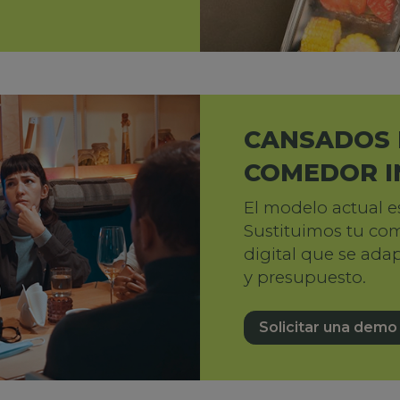
CANSADOS 
COMEDOR I
El modelo actual es
Sustituimos tu co
digital que se ada
y presupuesto.
Solicitar una demo