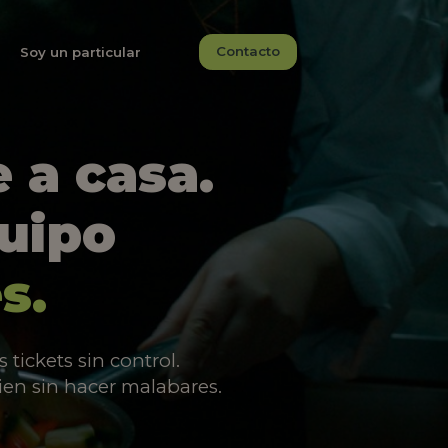
Contacto
Soy un particular
 a casa.
quipo
s.
tickets sin control.
ien sin hacer malabares.