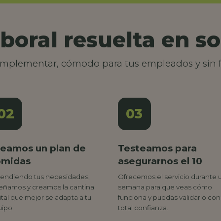
boral resuelta en so
 implementar, cómodo para tus empleados y sin f
02
03
eamos un plan de
Testeamos para
omidas
asegurarnos el 10
endiendo tus necesidades,
Ofrecemos el servicio durante 
eñamos y creamos la cantina
semana para que veas cómo
ital que mejor se adapta a tu
funciona y puedas validarlo con
ipo.
total confianza.