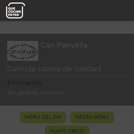
Menú del día
Can Panyella
Can Panyella
Comida casera de calidad
Envío gratis
Sin pedido mínimo
MENÚ DEL DÍA
MEDIO MENÚ
PLATO ÚNICO