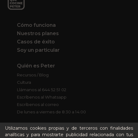
Cómo funciona
Nuestros planes
Casos de éxito
Soy un particular
Quién es Peter
Recursos / Blog
Cultura
Llámanos al 644 52 51 02
Escríbenos al Whatsapp
Escríbenos al correo
De lunes a viernes de 8:30 a 14:00
Quiero ser partner de Peter
Utilizamos cookies propias y de terceros con finalidades
analíticas y para mostrarte publicidad relacionada con tus