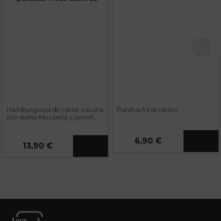
Hamburguesa de carne vacuna
Patatas fritas ración.
con queso Mozarela y jamón
crujiente. Con patatas fritas
caseras.
6,90 €
13,90 €