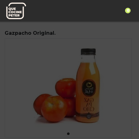
0
Pedido express
Casa Julia
Gazpacho Original.