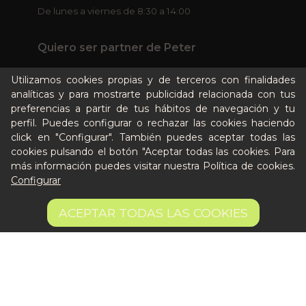
De lunes a viernes de 8:30 a 14:00
Quiero ser partner de Peter
Utilizamos cookies propias y de terceros con finalidades
analíticas y para mostrarte publicidad relacionada con tus
preferencias a partir de tus hábitos de navegación y tu
perfil. Puedes configurar o rechazar las cookies haciendo
click en "Configurar". También puedes aceptar todas las
cookies pulsando el botón "Aceptar todas las cookies. Para
más información puedes visitar nuestra
Política de cookies
.
Aviso legal
Configurar
Términos y condiciones
Pago seguro
11,90 €
AÑADIR A LA CESTA
ACEPTAR TODAS LAS COOKIES
Gestión de Cookies
© 2026 Que Cocine Peter — Todos los derechos