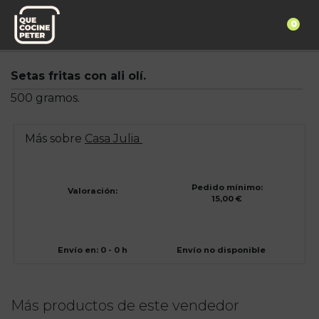
0
Pedido express
Casa Julia
Setas fritas con ali olí.
500 gramos.
Más sobre
Casa Julia
Pedido mínimo:
Valoración:
15,00 €
Envío en: 0 - 0 h
Envío no disponible
Más productos de este vendedor