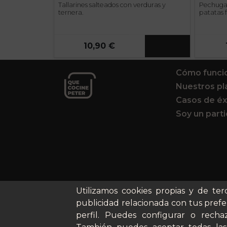
Tallarines salteados con verduras y
Pechuga
ternera.
patatas f
10,90 €
Cómo funci
Nuestros pl
Casos de éx
Soy un parti
Utilizamos cookies propias y de ter
publicidad relacionada con tus prefe
perfil. Puedes configurar o rechaz