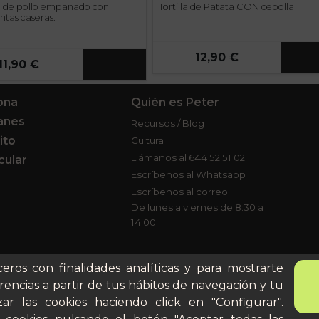
 de pollo empanado con
Tortilla de Patata CON cebolla
ritas caseras.
12,90 €
11,90 €
ona
Quién es Peter
anes
Recursos / Blog
ito
Cultura
Llámanos al 644 52 51 02
cular
Escríbenos al Whatsapp
Escríbenos al correo
De lunes a viernes de 8:30 a
14:00
ceros con finalidades analíticas y para mostrarte
rencias a partir de tus hábitos de navegación y tu
ar las cookies haciendo click en "Configurar".