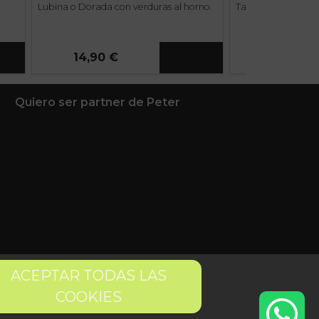
Lubina o Dorada con verduras al horno.
Tarta de queso cas
14,90 €
3,90 €
Quiero ser partner de Peter
ACEPTAR TODAS LAS
COOKIES