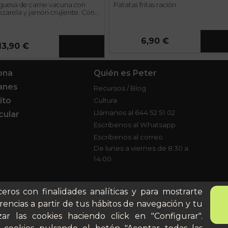
uesa de carne vacuna con
Patatas fritas ración.
zarela y jamón crujiente. Con
ritas caseras.
6,90 €
13,90 €
ona
Quién es Peter
anes
Recursos / Blog
ito
Cultura
Llámanos al 644 52 51 02
cular
Escríbenos al Whatsapp
Escríbenos al correo
De lunes a viernes de 8:30 a
14:00
ceros con finalidades analíticas y para mostrarte
rencias a partir de tus hábitos de navegación y tu
ar las cookies haciendo click en "Configurar".