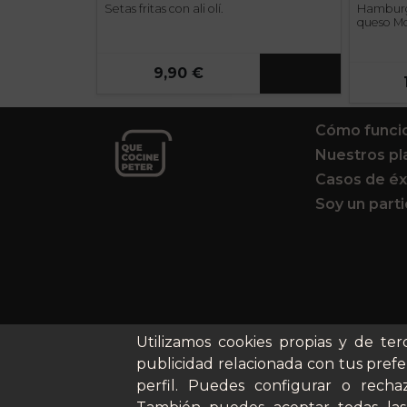
Setas fritas con ali olí.
Hamburg
queso Mo
patatas f
9,90 €
Cómo funci
Nuestros pl
Casos de éx
Soy un parti
Utilizamos cookies propias y de ter
publicidad relacionada con tus prefe
perfil. Puedes configurar o rechaz