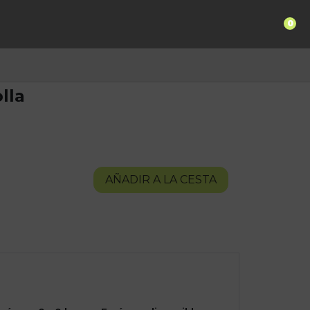
0
lla
AÑADIR A LA CESTA