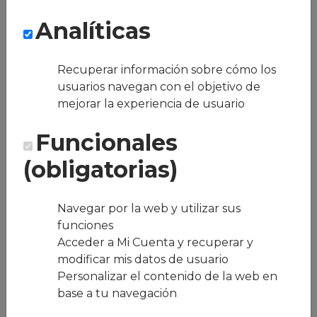
beneficio social, sin necesidad de cocina,
Analíticas
comedor ni gestión compleja.
La solución incluyó:
Menús calientes y rotativos a diario de
Recuperar información sobre cómo los
proveedores locales.
Opciones adaptadas a diferentes
usuarios navegan con el objetivo de
necesidades alimentarias.
mejorar la experiencia de usuario
Flexibilidad en las modalidades de
servicio según el contexto.
Funcionales
Plataforma de gestión con KPIs y
reportes para RRHH.
(obligatorias)
Acceso individual para cada empleado,
sin intervención constante del equipo
interno.
Navegar por la web y utilizar sus
Servicio de catering para eventos y
funciones
momentos puntuales.
Centralización de pagos y
Acceder a Mi Cuenta y recuperar y
acompañamiento mediante un gestor
modificar mis datos de usuario
asignado.
Personalizar el contenido de la web en
base a tu navegación
Testimonio