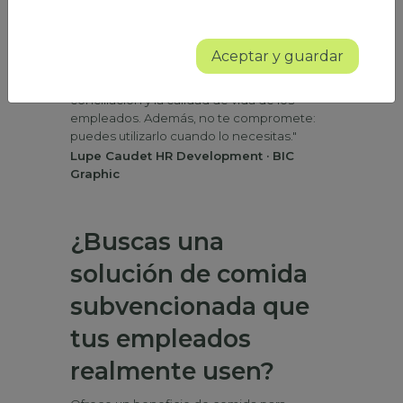
"Era una solución flexible, fácil de gestionar
y que conecta directamente al empleado
con los restaurantes, sin necesidad de una
Aceptar y guardar
participación constante de RRHH. Es un
cambio muy bien percibido, que mejora la
conciliación y la calidad de vida de los
empleados. Además, no te compromete:
puedes utilizarlo cuando lo necesitas."
Lupe Caudet HR Development · BIC
Graphic
¿Buscas una
solución de comida
subvencionada que
tus empleados
realmente usen?