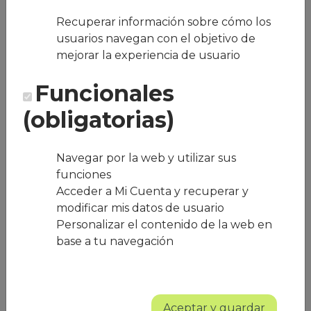
ensalada, plato único, medio menú y
menú completo.
Recuperar información sobre cómo los
Plataforma personalizada con
usuarios navegan con el objetivo de
acceso individual
para cada
mejorar la experiencia de usuario
empleado.
Onboarding
asistido y materiales de
Funcionales
comunicación interna.
Panel de control
para RRHH con
(obligatorias)
visibilidad de consumo y
subvenciones.
Facturación unificada
y soporte
dedicado con Account Manager.
Navegar por la web y utilizar sus
Servicio de
catering
disponible para
funciones
ocasiones especiales.
Acceder a Mi Cuenta y recuperar y
Sostenibilidad activa
: piloto de
modificar mis datos de usuario
economía circular con proveedores
Personalizar el contenido de la web en
certificados.
base a tu navegación
CITA
"Me encanta tener esta opción en Griffith.
Aunque no soy usuaria a diario, saber que
Aceptar y guardar
tengo comida asegurada de manera fácil,