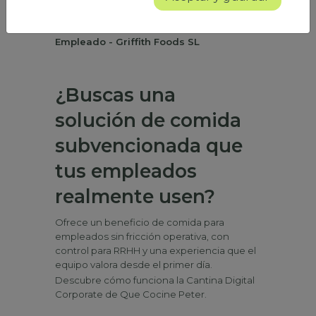
me gusta. Creo que el servicio es eficiente y
que la oferta está bien."
Empleado - Griffith Foods SL
¿Buscas una
solución de comida
subvencionada que
tus empleados
realmente usen?
Ofrece un beneficio de comida para
empleados sin fricción operativa, con
control para RRHH y una experiencia que el
equipo valora desde el primer día.
Descubre cómo funciona la Cantina Digital
Corporate de Que Cocine Peter.