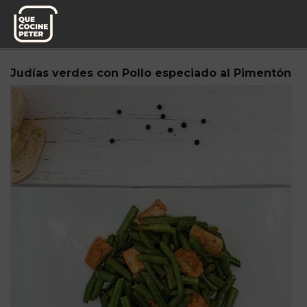
Pedido semanal
La Cocina de Elisa
Judías verdes con Pollo especiado al Pimentón