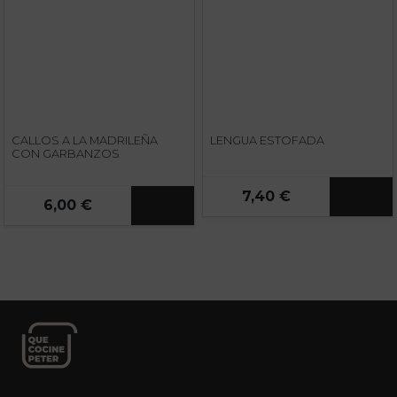
CALLOS A LA MADRILEÑA
LENGUA ESTOFADA
CON GARBANZOS
7,40 €
6,00 €