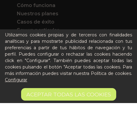
Cómo funciona
Nuestros planes
Casos de éxito
Soy un particular
Utilizamos cookies propias y de terceros con finalidades
analíticas y para mostrarte publicidad relacionada con tus
Quién es Peter
preferencias a partir de tus hábitos de navegación y tu
perfil. Puedes configurar o rechazar las cookies haciendo
Recursos / Blog
click en "Configurar". También puedes aceptar todas las
Cultura
cookies pulsando el botón "Aceptar todas las cookies. Para
Llámanos al 644 52 51 02
más información puedes visitar nuestra
Política de cookies
.
Escríbenos al Whatsapp
Configurar
Escríbenos al correo
6 €
De lunes a viernes de 8:30 a 14:00
AÑADIR A LA CESTA
ACEPTAR TODAS LAS COOKIES
16.67 €/kg
Quiero ser partner de Peter