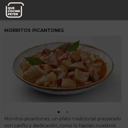
Pedido semanal
DAP,S.A.
MORRITOS PICANTONES
Morritos picantones, un plato tradicional preparado
con cariño y dedicación, como lo hacían nuestros