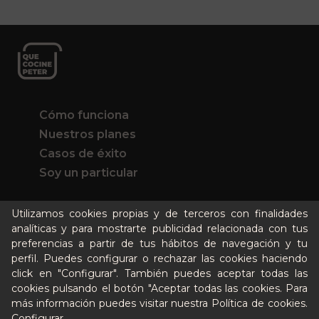
Cómo funciona
Nuestros planes
Casos de éxito
Soy un particular
Quién es Peter
Utilizamos cookies propias y de terceros con finalidades
analíticas y para mostrarte publicidad relacionada con tus
Recursos / Blog
preferencias a partir de tus hábitos de navegación y tu
Cultura
perfil. Puedes configurar o rechazar las cookies haciendo
Llámanos al 644 52 51 02
click en "Configurar". También puedes aceptar todas las
Escríbenos al Whatsapp
cookies pulsando el botón "Aceptar todas las cookies. Para
Escríbenos al correo
más información puedes visitar nuestra
Política de cookies
.
De lunes a viernes de 8:30 a 14:00
Configurar