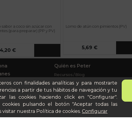
 sabor a coco sin azúcar con
Lomo de atún con pimientos (PV)
ntes (para preparar) (PP y PV)
5,69 €
4,20 €
ona
Quién es Peter
anes
Recursos / Blog
ito
Cultura
ceros con finalidades analíticas y para mostrarte
Llámanos al 644 52 51 02
cular
rencias a partir de tus hábitos de navegación y tu
Escríbenos al Whatsapp
ar las cookies haciendo click en "Configurar".
Escríbenos al correo
 cookies pulsando el botón "Aceptar todas las
De lunes a viernes de 8:30 a
 visitar nuestra
Política de cookies
.
Configurar
14:00