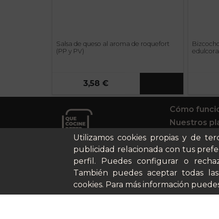
Salsa de queso al aroma de roquefort
Bizcocho
(PP y PV)
edulcora
3,58 €
Cómo funci
Nuestros pl
Casos de éx
Utilizamos cookies propias y de ter
Soy un parti
publicidad relacionada con tus prefe
perfil. Puedes configurar o rechaz
También puedes aceptar todas las
cookies. Para más información puedes