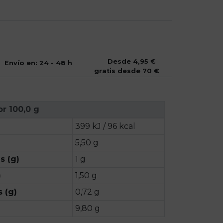
Desde 4,95 €
Envío en: 24 - 48 h
gratis desde 70 €
or 100,0 g
399 kJ / 96 kcal
5,50 g
s (g)
1 g
)
1,50 g
 (g)
0,72 g
9,80 g