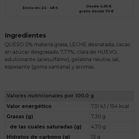
Desde 4,95 €
Envío en: 24 - 48 h
gratis desde 70 €
Ingredientes
QUESO 0% materia grasa, LECHE desnatada, cacao
sin azúcar desgrasado 7,77%, clara de HUEVO,
edulcorante (acesulfamo), gelatina neutra, sal,
espesante (goma xantana) y aromas.
Valores nutricionales por 100,0 g
Valor energético
731 kJ / 154 kcal
Grasas (g)
7,30 g
de las cuales saturadas (g)
4,70 g
Hidratos de carbono (g)
13 g