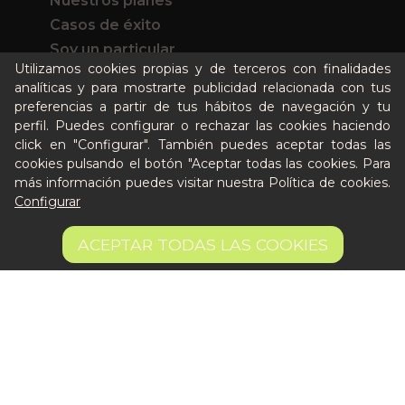
Nuestros planes
Casos de éxito
Soy un particular
Utilizamos cookies propias y de terceros con finalidades
analíticas y para mostrarte publicidad relacionada con tus
Quién es Peter
preferencias a partir de tus hábitos de navegación y tu
Recursos / Blog
perfil. Puedes configurar o rechazar las cookies haciendo
click en "Configurar". También puedes aceptar todas las
Cultura
cookies pulsando el botón "Aceptar todas las cookies. Para
Llámanos al 644 52 51 02
más información puedes visitar nuestra
Política de cookies
.
Escríbenos al Whatsapp
Configurar
Escríbenos al correo
2,10 €
De lunes a viernes de 8:30 a 14:00
AÑADIR A LA CESTA
ACEPTAR TODAS LAS COOKIES
14 €/kg
Quiero ser partner de Peter