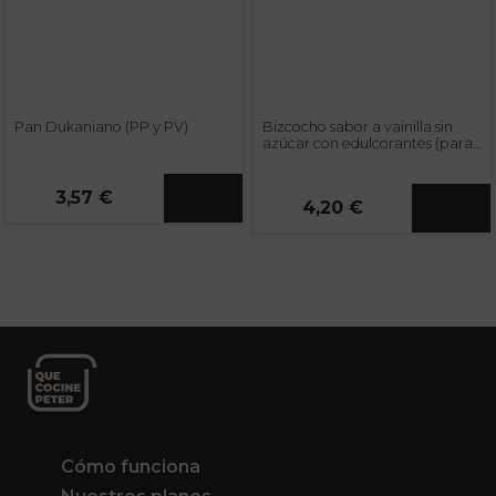
Pan Dukaniano (PP y PV)
Bizcocho sabor a vainilla sin
azúcar con edulcorantes (para
preparar) (PP y PV)
3,57 €
4,20 €
Cómo funciona