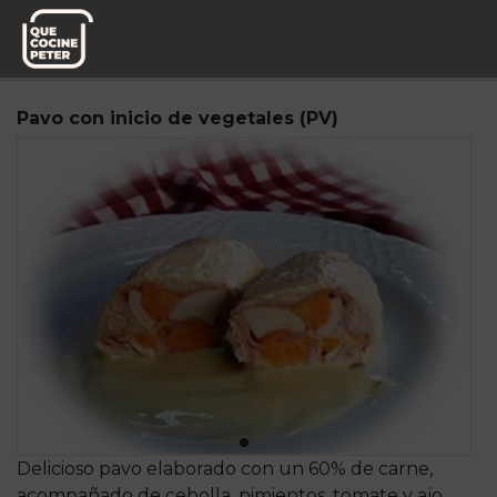
Pedido semanal
Dukaniano
Pavo con inicio de vegetales (PV)
Delicioso pavo elaborado con un 60% de carne,
acompañado de cebolla, pimientos, tomate y ajo,