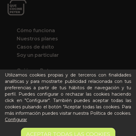
Cómo funciona
Nuestros planes
Casos de éxito
Soy un particular
Quién es Peter
Utilizamos cookies propias y de terceros con finalidades
Recursos / Blog
analíticas y para mostrarte publicidad relacionada con tus
Cultura
preferencias a partir de tus hábitos de navegación y tu
perfil. Puedes configurar o rechazar las cookies haciendo
Llámanos al 644 52 51 02
click en "Configurar". También puedes aceptar todas las
Escríbenos al Whatsapp
cookies pulsando el botón "Aceptar todas las cookies. Para
Escríbenos al correo
más información puedes visitar nuestra
Política de cookies
.
De lunes a viernes de 8:30 a 14:00
Configurar
6,65 €
AÑADIR A LA CESTA
Quiero ser partner de Peter
ACEPTAR TODAS LAS COOKIES
22.17 €/kg