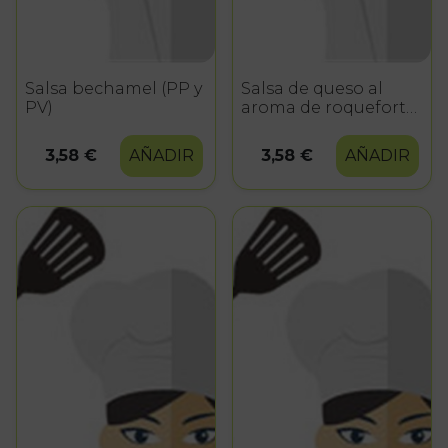
Salsa bechamel (PP y
Salsa de queso al
PV)
aroma de roquefort
(PP y PV)
3,58 €
AÑADIR
3,58 €
AÑADIR