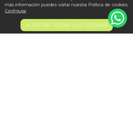
más información puedes visitar nuestra
Política de cookies
.
Configurar
Salsa rosa (PP y PV)
ACEPTAR TODAS LAS COOKIES
3,58 €
AÑADIR
Cómo funciona
Nuestros planes
Casos de éxito
Soy un particular