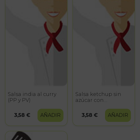
Salsa india al curry
Salsa ketchup sin
(PP y PV)
azúcar con
edulcorantes (PP y
PV)
3,58 €
AÑADIR
3,58 €
AÑADIR