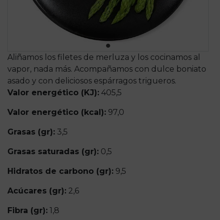
Aliñamos los filetes de merluza y los cocinamos al
vapor, nada más. Acompañamos con dulce boniato
asado y con deliciosos espárragos trigueros.
Valor energético (KJ):
405,5
Valor energético (kcal):
97,0
Grasas (gr):
3,5
Grasas saturadas (gr):
0,5
Hidratos de carbono (gr):
9,5
Acúcares (gr):
2,6
Fibra (gr):
1,8