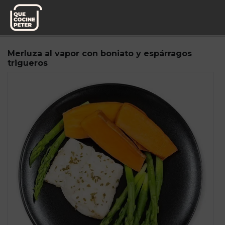
Pedido semanal
Fitness Power Food
Merluza al vapor con boniato y espárragos
trigueros