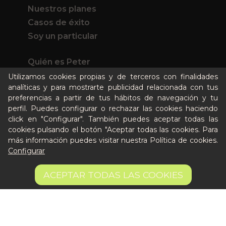
Nuestros planes
Casos de éxito
Soy un particular
Quién es Peter
Utilizamos cookies propias y de terceros con finalidades
Recursos / Blog
analíticas y para mostrarte publicidad relacionada con tus
Cultura
preferencias a partir de tus hábitos de navegación y tu
Llámanos al 644 52 51 02
perfil. Puedes configurar o rechazar las cookies haciendo
Escríbenos al Whatsapp
click en "Configurar". También puedes aceptar todas las
Escríbenos al correo
cookies pulsando el botón "Aceptar todas las cookies. Para
De lunes a viernes de 8:30 a 14:00
más información puedes visitar nuestra
Política de cookies
.
Configurar
Quiero ser partner de Peter
8,45 €
AÑADIR A LA CESTA
ACEPTAR TODAS LAS COOKIES