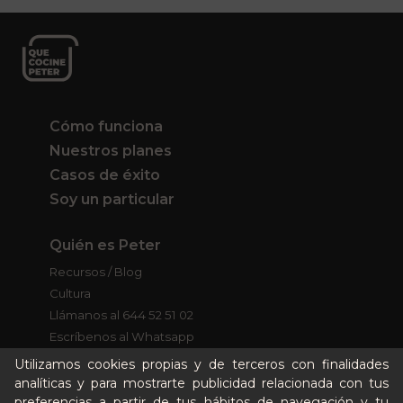
Cómo funciona
Nuestros planes
Casos de éxito
Soy un particular
Quién es Peter
Recursos / Blog
Cultura
Llámanos al 644 52 51 02
Escríbenos al Whatsapp
Escríbenos al correo
Utilizamos cookies propias y de terceros con finalidades
De lunes a viernes de 8:30 a 14:00
analíticas y para mostrarte publicidad relacionada con tus
preferencias a partir de tus hábitos de navegación y tu