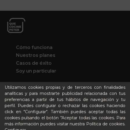
Cómo funciona
Nuestros planes
Casos de éxito
Soy un particular
Quién es Peter
Utilizamos cookies propias y de terceros con finalidades
analíticas y para mostrarte publicidad relacionada con tus
Recursos / Blog
preferencias a partir de tus hábitos de navegación y tu
Cultura
perfil. Puedes configurar o rechazar las cookies haciendo
Llámanos al 644 52 51 02
click en "Configurar". También puedes aceptar todas las
Escríbenos al Whatsapp
cookies pulsando el botón "Aceptar todas las cookies. Para
Escríbenos al correo
más información puedes visitar nuestra
Política de cookies
.
De lunes a viernes de 8:30 a 14:00