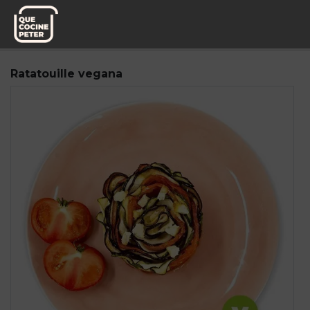
Pedido semanal
Fitness Power Food
Ratatouille vegana