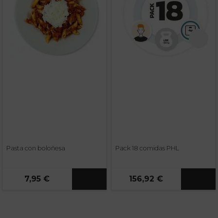
Pasta con boloñesa
Pack 18 comidas PHL
7,95 €
156,92 €