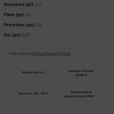
Acúcares (gr):
2,2
Fibra (gr):
1,4
Proteinas (gr):
2,6
Sal (gr):
0,29
Más sobre
Fitness Power Food
Pedido mínimo:
Valoración: 4,1
30,00 €
Desde 9,95 €
Envío en: 48 - 96 h
gratis desde 150 €