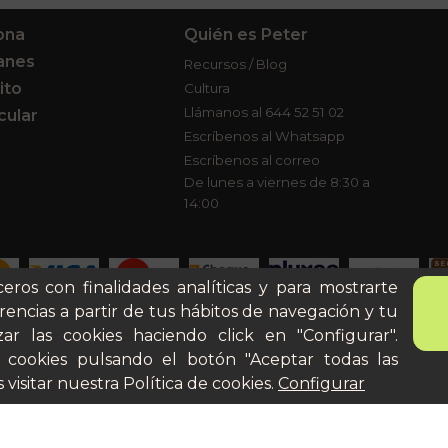
ona
Quién es Peter
anes
Recursos / Blog
ito
Cultura
Llámanos al 644 52 51 02
cular
Escríbenos al Whatsapp
Escríbenos al correo
De lunes a viernes de 8:30 a
14:00
ceros con finalidades analíticas y para mostrarte
rencias a partir de tus hábitos de navegación y tu
ar las cookies haciendo click en "Configurar".
Aviso legal
Términos y
 cookies pulsando el botón "Aceptar todas las
 visitar nuestra
Política de cookies
.
Configurar