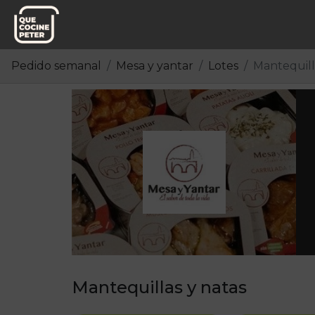
Pedido semanal
Mesa y yantar
Lotes
Mantequill
Mantequillas y natas