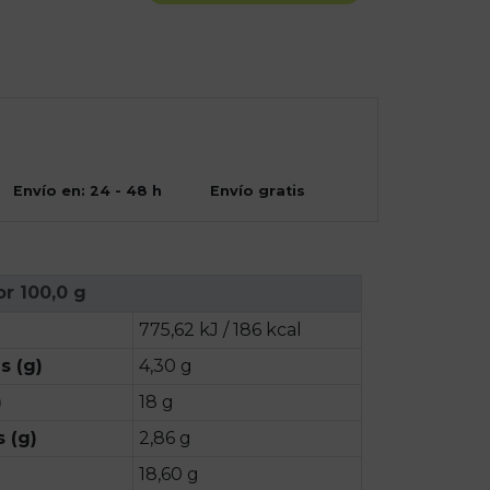
Envío en: 24 - 48 h
Envío gratis
or 100,0 g
775,62 kJ / 186 kcal
s (g)
4,30 g
)
18 g
 (g)
2,86 g
18,60 g