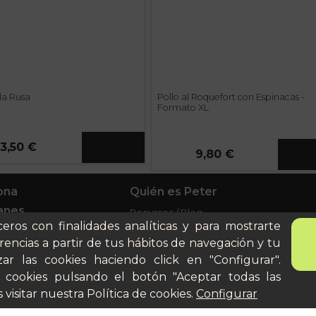
lla Rusa
Pollo al Roquefort con Espinacas -
Formato XL
3,50 €
9,80 €
ona
Quién es Peter
anes
Recursos / Blog
ceros con finalidades analíticas y para mostrarte
ito
Cultura
rencias a partir de tus hábitos de navegación y tu
Llámanos al 644 52 51 02
cular
ar las cookies haciendo click en "Configurar".
Escríbenos al Whatsapp
 cookies pulsando el botón "Aceptar todas las
Escríbenos al correo
 visitar nuestra
Política de cookies
.
Configurar
De lunes a viernes de 8:30 a
14:00