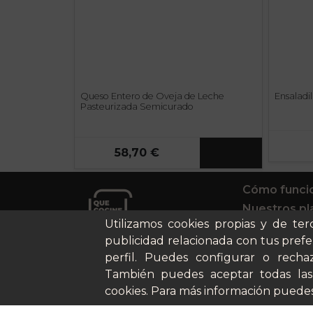
Queso Entero de Oveja de Leche
Ensaladi
Pasteurizada Semicurado
58,70 €
Cómo funci
Nuestros pl
Utilizamos cookies propias y de ter
Casos de éx
publicidad relacionada con tus prefe
Soy un parti
perfil. Puedes configurar o rechaz
También puedes aceptar todas las
cookies. Para más información puedes