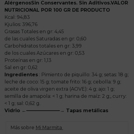
Alérgenos
Sin Conservantes. Sin Aditivos.
VALOR
NUTRICIONAL POR 100 GR DE PRODUCTO
Kcal: 94,83
Kjulios: 396,76
Grasas Totales en gr: 4,45
de las cuales Saturadas en gr: 0,60
Carbohidratos totales en gr: 3,99
de los cuales Azúcares en gr: 0,53
Proteínas en gr: 1,13
Sal en gr: 0,62
Ingredientes
: Pimiento de piquillo: 34 g; setas: 18 g;
leche de coco: 15 g; tomate frito: 16 g; cebolla: 9 g;
aceite de oliva virgen extra (AOVE): 4 g; ajo: 1 g;
semilla de amapola: < 1 g; harina de maíz: 2 g;, curry:
< 1 g; sal: 0,62 g.
Vidrio ←———————→ Tapas metálicas
Más sobre
Mi Marmita