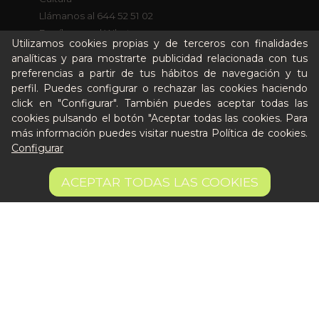
Llámanos al 644 52 51 02
Escríbenos al Whatsapp
Utilizamos cookies propias y de terceros con finalidades
Escríbenos al correo
analíticas y para mostrarte publicidad relacionada con tus
De lunes a viernes de 8:30 a 14:00
preferencias a partir de tus hábitos de navegación y tu
perfil. Puedes configurar o rechazar las cookies haciendo
click en "Configurar". También puedes aceptar todas las
Quiero ser partner de Peter
cookies pulsando el botón "Aceptar todas las cookies. Para
más información puedes visitar nuestra
Política de cookies
.
Configurar
9,50 €
AÑADIR A LA CESTA
ACEPTAR TODAS LAS COOKIES
23.75 €/kg
Aviso legal
Términos y condiciones
Pago seguro
Gestión de Cookies